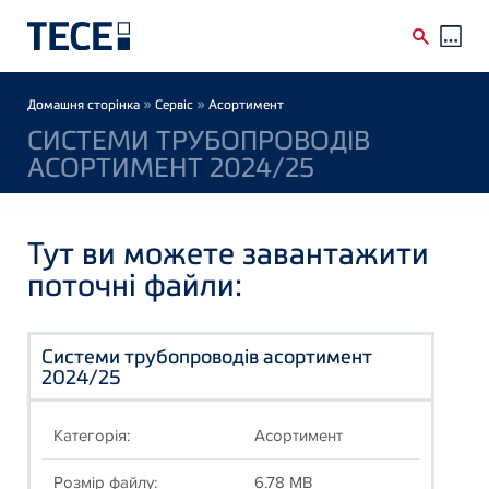
Skip to main content
Breadcrumb
»
»
Домашня сторінка
Сервіс
Асортимент
СИСТЕМИ ТРУБОПРОВОДІВ
АСОРТИМЕНТ 2024/25
Тут ви можете завантажити
поточні файли:
Системи трубопроводів асортимент
2024/25
Категорія:
Асортимент
Розмір файлу:
6.78 MB