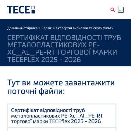
Skip to main content
Breadcrumb
»
»
Домашня сторінка
Сервіс
Експертні висновки та сертифікати
СЕРТИФІКАТ ВІДПОВІДНОСТІ ТРУБ
МЕТАЛОПЛАСТИКОВИХ PE-
XC_AL_PE-RT ТОРГОВОЇ МАРКИ
TECEFLEX 2025 - 2026
Тут ви можете завантажити
поточні файли:
Сертифікат відповідності труб
металопластикових PE-Xc_Al_PE-RT
торгової марки
TECE
flex 2025 - 2026