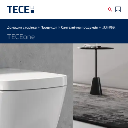
Skip to main content
Breadcrumb
»
»
»
Домашня сторінка
Продукція
Сантехнічна продукція
卫浴陶瓷
TECEone