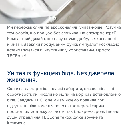
Ми переосмислили та вдосконалили унітази-біде: Розумна
технологія, що працює без споживання електроенергії.
Компактний дизайн, що пасуватиме до будь-якої ванної
кімнати. Завдяки продуманим функціям туалет нескладно
встановлюється й інтуїтивний у користуванні. Просто
TECEone!
Унітаз із функцією біде. Без джерела
живлення.
Складна електроніка, великі габарити, висока ціна – ті
особливості, які ніколи не йшли на користь встановленню
біде. Завдяки TECEone ми змінюємо правила гри:
відсутність підключення до електромережі сприяє
простоті як монтажу загалом, так і, зокрема, розміщення
душу. Управління TECEone також дуже зручне та
інтуїтивне.