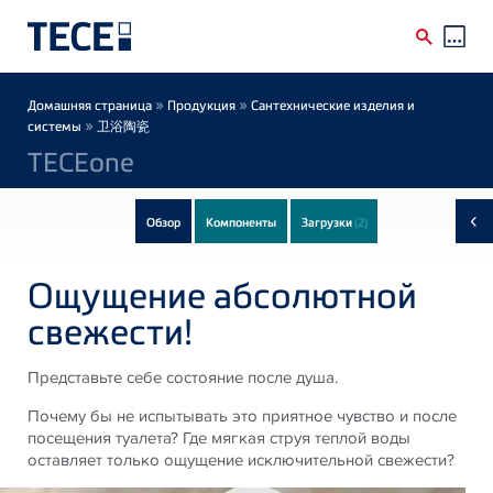
Skip to main content
Breadcrumb
»
»
Домашняя страница
Продукция
Сантехнические изделия и
»
системы
卫浴陶瓷
TECEone
‹
Обзор
Компоненты
Загрузки
(2)
Ощущение абсолютной
свежести!
Представьте себе состояние после душа.
Почему бы не испытывать это приятное чувство и после
посещения туалета? Где мягкая струя теплой воды
оставляет только ощущение исключительной свежести?