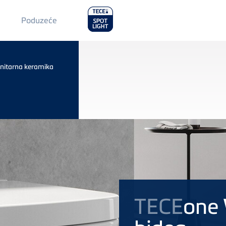
Main
Poduzeće
Menu
2
nitarna keramika
TECE
one 