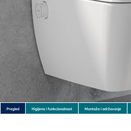
Subnavigation
Pregled
Higijena i funkcionalnost
Montaža i održavanje
of
current