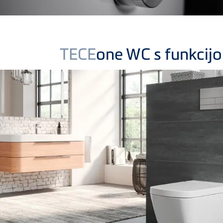
TECE
one WC s funkcijo