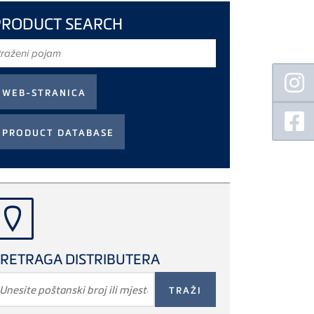
PRODUCT SEARCH
raženi
ojam
Floating
Sidebar
RETRAGA DISTRIBUTERA
RAŽENI
POJAM