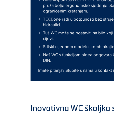
pruža bolje ergonomsko sjedenje. Sav
ograničenim kretanjem.
TECE
one radi u potpunosti bez struj
hidraulici.
Tuš WC može se postaviti na bilo koji
cijevi.
Stilski u jednom modelu: kombinirajt
Naš WC s funkcijom bidea odgovara kr
DIN.
Imate pitanja? Stupite s nama u kontakt i
Inovativna WC školjka