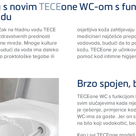
na s novim
TECE
one WC-om s fun
odu
učak na hladnu vodu TECE
u njegu. U tim slučajevima
 zdravstvenih prednosti
ježom hladnom vodom iz
ne mreže. Mnoge kulture
prokrvljenost i nadraženu
 budući da voda ima daleko
poručiti i kao medicinska
ko proktološke tegobe ili
pomoć kod intimne higije
Brzo spojen,
TECE
one WC s funkcijom b
svim slučajevima kada nij
je rješenje, primjerice k
WC-ima za goste. Jer on 
na bilo koji vodokotlić, be
Kao i svi
TECE
one modeli,