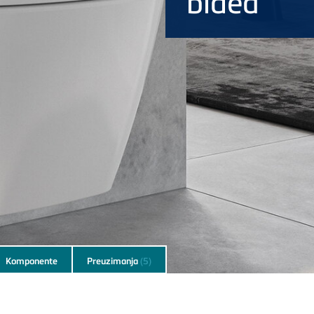
bidea
Komponente
Preuzimanja
(5)