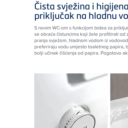
Čista svježina i higije
priključak na hladnu v
S novim WC-om s funkcijom bidea za priklj
osjetljiva koža zahtijevaju nježnu, temeljit
se obraća čistuncima koji žele profitirati od
medicinari najčešće preporučuju pranje sv
pranja svježom, hladnom vodom iz vodovod
vodovoda, budući da to povoljno djeluje na 
preferiraju vodu umjesto toaletnog papira,
kožu. TECEone je učinkovit te se može pre
bolji učinak čišćenja od papira. Pogotovo a