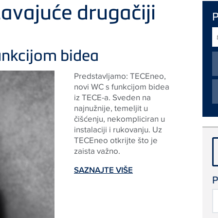
avajuće drugačiji
t
p
unkcijom bidea
Predstavljamo: TECEneo,
novi WC s funkcijom bidea
iz TECE-a. Sveden na
najnužnije, temeljit u
čišćenju, nekompliciran u
instalaciji i rukovanju. Uz
TECEneo otkrijte što je
zaista važno.
SAZNAJTE VIŠE
P
T