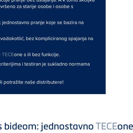
ršeno za starije osobe i osobe s
e: jednostavno pranje koje se bazira na
 vodokotlić, bez kompliciranog spajanja na
e
TECE
one s ili bez funkcije.
iterijima i testiran je sukladno normama
li potražite naše distributere!
 s bideom: jednostavno
TECE
on