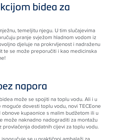
kcijom bidea za
ne!
 bez napora
idea može se spojiti na toplu vodu. Ali i u
e moguće dovesti toplu vodu, novi
TECE
one
od obnove kupaonice s malim budžetom ili u
se može naknadno nadograditi za montažu
z provlačenja dodatnih cijevi za toplu vodu.
 isporučuje se u praktičnoj ambalaži za