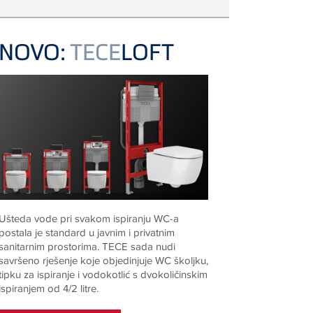
NOVO:
TECE
LOFT
Ušteda vode pri svakom ispiranju WC-a
postala je standard u javnim i privatnim
sanitarnim prostorima. TECE sada nudi
savršeno rješenje koje objedinjuje WC školjku,
tipku za ispiranje i vodokotlić s dvokoličinskim
ispiranjem od 4/2 litre.