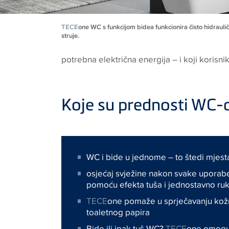
TECE
one WC s funkcijom bidea funkcionira čisto hidraulič
struje.
potrebna električna energija – i koji korisnik
Koje su prednosti WC-a
WC i bide u jednome – to štedi mjest
osjećaj svježine nakon svake uporab
pomoću efekta tuša i jednostavno ru
TECE
one pomaže u sprječavanju kožn
toaletnog papira
Bide ili ipak tuš WC?
TECE
one omoguć