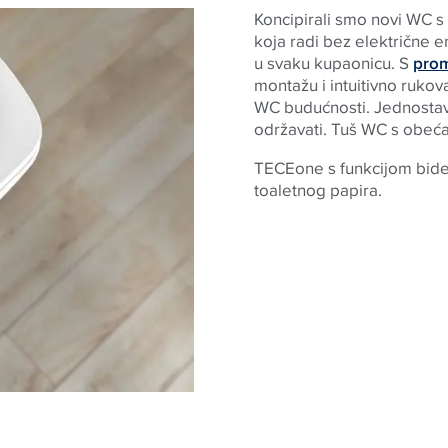
Koncipirali smo novi WC s
koja radi bez električne 
u svaku kupaonicu. S
prom
montažu i intuitivno rukov
WC budućnosti. Jednostavn
održavati. Tuš WC s obeća
TECEone s funkcijom bidea
toaletnog papira.