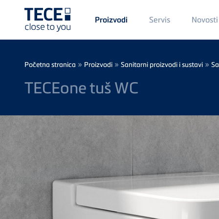
Main
Servis
Novosti
Proizvodi
Menü
1
Skip to main content
Breadcrumb
»
»
»
Početna stranica
Proizvodi
Sanitarni proizvodi i sustavi
Sa
TECEone tuš WC