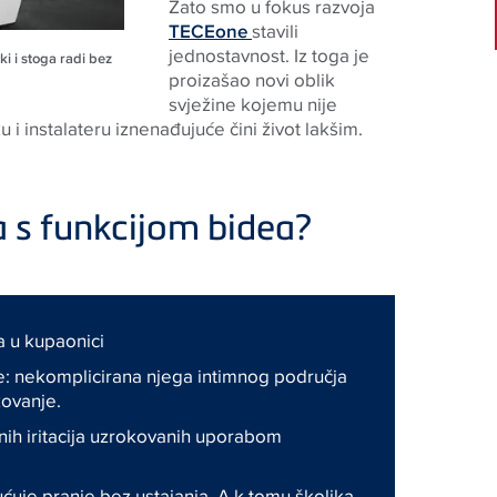
Zato smo u fokus razvoja
TECE
one
stavili
jednostavnost. Iz toga je
ki i stoga radi bez
proizašao novi oblik
svježine kojemu nije
u i instalateru
iznenađujuće čini život lakšim.
 s funkcijom bidea?
a u kupaonici
e: nekomplicirana njega intimnog područja
kovanje.
ih iritacija uzrokovanih uporabom
uje pranje bez ustajanja. A k tomu školjka