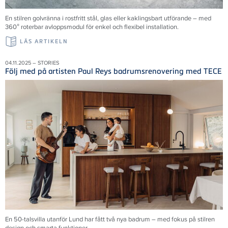
En stilren golvränna i rostfritt stål, glas eller kaklingsbart utförande – med
360° roterbar avloppsmodul för enkel och flexibel installation.
LÄS ARTIKELN
04.11.2025 – STORIES
Följ med på artisten Paul Reys badrumsrenovering med TECE
En 50-talsvilla utanför Lund har fått två nya badrum – med fokus på stilren
design och smarta funktioner.