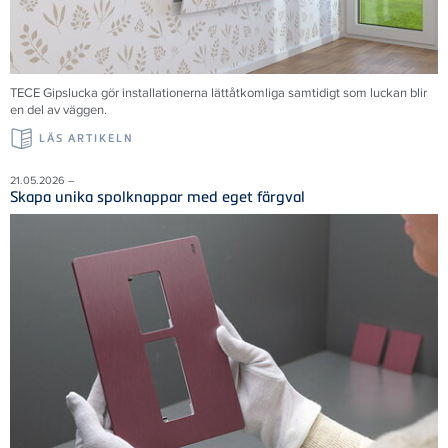
TECE Gipslucka gör installationerna lättåtkomliga samtidigt som luckan blir
en del av väggen.
LÄS ARTIKELN
21.05.2026 –
Skapa unika spolknappar med eget färgval