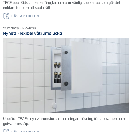
TECEloop 'Kids' är en en färgglad och barnvänlig spolknapp som gör det
enklare för barn att spola rätt.
LÄS ARTIKELN
27.01.2025 – NYHETER
Nyhet! Flexibel våtrumslucka
Upptäck TECE:s nya våtrumslucka – en elegant lösning för tappvatten- och
golvvärmeskåp.