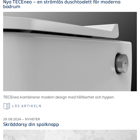
Nya TECEneo – en strömlös duschtoalett för moderna
badrum
TECEneo kombinerar modern design med hållbarhet och hygien.
LÄS ARTIKELN
29.08.2024 – NYHETER
Skräddarsy din spolknapp