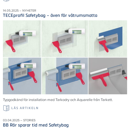
14.05.2025 – NYHETER
TECEprofil Safetybag – även för våtrumsmatta
Typgodkänd för installation med Tarkodry och Aquarelle från Tarkett.
LÄS ARTIKELN
03.04.2025 – STORIES
BB Rör sparar tid med Safetybag