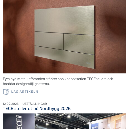
Fyra nya metallutföranden stärker spolknappsserien TECEsquare och
breddar designmöjligheterna.
LÄS ARTIKELN
12.02.2026 – UTSTÄLLNINGAR
TECE ställer ut på Nordbygg 2026