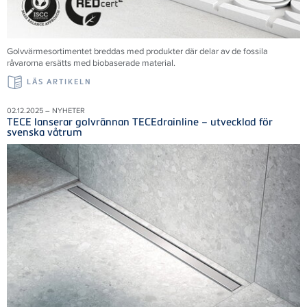
Golvvärmesortimentet breddas med produkter där delar av de fossila
råvarorna ersätts med biobaserade material.
LÄS ARTIKELN
02.12.2025 – NYHETER
TECE lanserar golvrännan TECEdrainline – utvecklad för
svenska våtrum