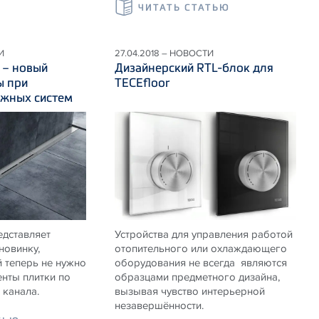
ЧИТАТЬ СТАТЬЮ
И
27.04.2018 – НОВОСТИ
 – новый
Дизайнерский RTL-блок для
ы при
TECEfloor
ажных систем
едставляет
Устройства для управления работой
новинку,
отопительного или охлаждающего
 теперь не нужно
оборудования не всегда являются
нты плитки по
образцами предметного дизайна,
канала.
вызывая чувство интерьерной
незавершённости.