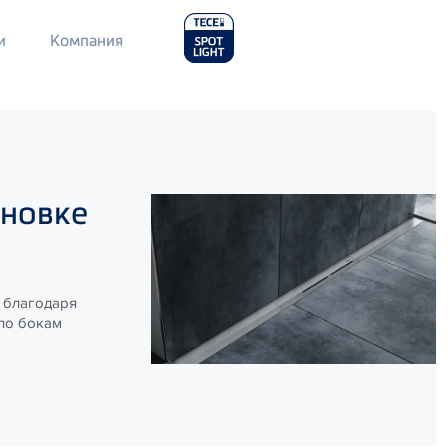
Main
и
Компания
Menu
2
ановке
 благодаря
 по бокам