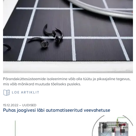
Põrandaküttesüsteemide isoleerimine võib olla tüütu ja pikaajaline tegevus,
mis võib mõnikord muutuda tõeliseks pusleks.
LOE ARTIKLIT
15.12.2022 – UUDISED
Puhas joogivesi läbi automatiseeritud veevahetuse