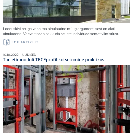
Looduskivi on iga vannitoa ainulaadne müügiargument, sest on alati
ainulaadne. Vaevalt saab pakkuda sellest individuaalsemat viimistlust.
LOE ARTIKLIT
10.10.2022 – UUDISED
Tualetimooduli TECEprofil katsetamine praktikas