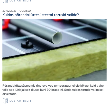
LOE ARTIKLIT
20.02.2023 – UUDISED
Kuidas põrandaküttesüsteemi torusid valida?
Põrandaküttesüsteemis ringleva vee temperatuur ei ole kõrge, kuid vahel
võib see lühiajaliselt tõusta kuni 90 kraadini. Seda tuleks torude valimisel
arvestada.
LOE ARTIKLIT