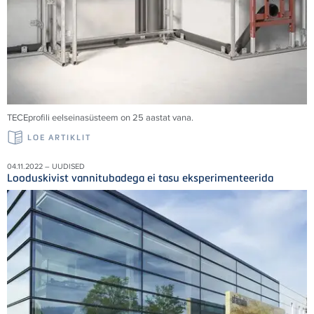
TECE
profili eelseinasüsteem on 25 aastat vana.
LOE ARTIKLIT
04.11.2022 – UUDISED
Looduskivist vannitubadega ei tasu eksperimenteerida