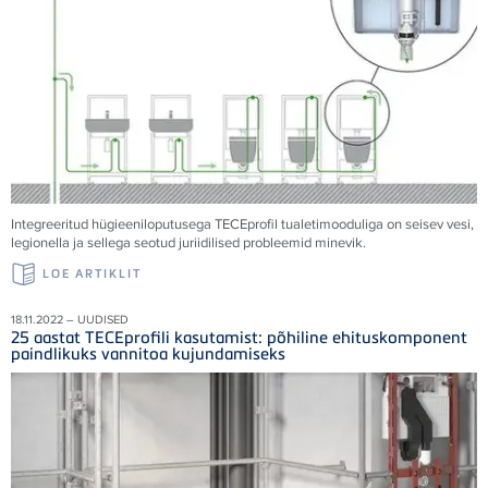
Integreeritud hügieeniloputusega TECEprofil tualetimooduliga on seisev vesi,
legionella ja sellega seotud juriidilised probleemid minevik.
LOE ARTIKLIT
18.11.2022 – UUDISED
25 aastat TECEprofili kasutamist: põhiline ehituskomponent
paindlikuks vannitoa kujundamiseks