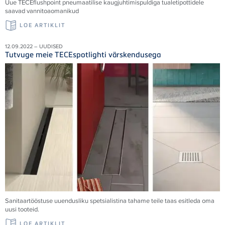
Uue
TECE
flushpoint pneumaatilise kaugjuhtimispuldiga tualetipottidele
saavad vannitoaomanikud
LOE ARTIKLIT
12.09.2022 – UUDISED
Tutvuge meie TECEspotlighti värskendusega
Sanitaartööstuse uuendusliku spetsialistina tahame teile taas esitleda oma
uusi tooteid.
LOE ARTIKLIT