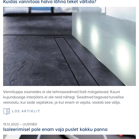
Kuidas vannitoas halva lõhna teket vältida?
Vannituppa sisenedes ei ole tehnoseadmed liialt märgatavad. Kauni
kujundusega interjööris ei ole neid nähagi. Seadmed tagavad turvalise
veevoolu, kui seda vajatakse, ja kui enam ei vajata, voolab see välja.
LOE ARTIKLIT
15.12.2022 – UUDISED
Isoleerimisel pole enam vaja puslet kokku panna