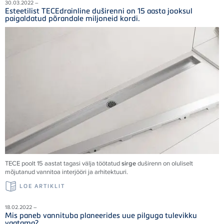
30.03.2022 –
Esteetilist TECEdrainline duširenni on 15 aasta jooksul
paigaldatud põrandale miljoneid kordi.
TECE poolt 15 aastat tagasi välja töötatud
sirge
duširenn on oluliselt
mõjutanud vannitoa interjööri ja arhitektuuri.
LOE ARTIKLIT
18.02.2022 –
Mis paneb vannituba planeerides uue pilguga tulevikku
vaatama?