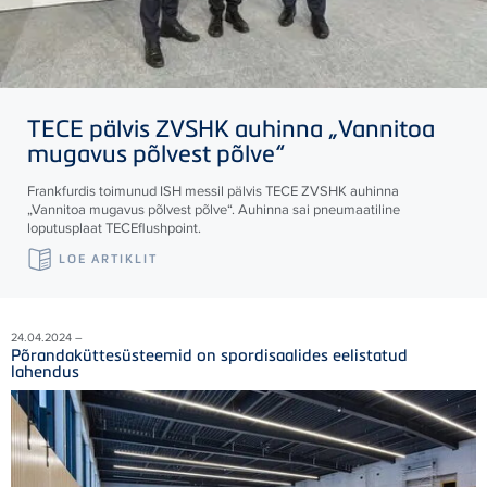
TECE
pälvis ZVSHK auhinna „Vannitoa
mugavus põlvest põlve“
Frankfurdis toimunud ISH messil pälvis
TECE
ZVSHK auhinna
„Vannitoa mugavus põlvest põlve“. Auhinna sai pneumaatiline
loputusplaat
TECE
flushpoint.
LOE ARTIKLIT
24.04.2024 –
Põrandaküttesüsteemid on spordisaalides eelistatud
lahendus