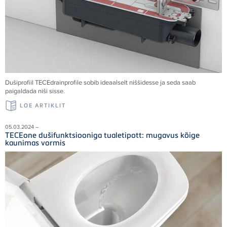
Dušiprofiil TECEdrainprofile sobib ideaalselt niššidesse ja seda saab
paigaldada niši sisse.
LOE ARTIKLIT
05.03.2024 –
TECEone dušifunktsiooniga tualetipott: mugavus kõige
kaunimas vormis