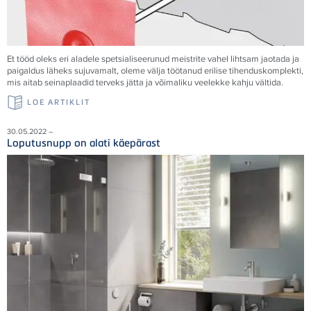
Et tööd oleks eri aladele spetsialiseerunud meistrite vahel lihtsam jaotada ja
paigaldus läheks sujuvamalt, oleme välja töötanud erilise tihenduskomplekti,
mis aitab seinaplaadid terveks jätta ja võimaliku veelekke kahju vältida.
LOE ARTIKLIT
30.05.2022 –
Loputusnupp on alati käepärast