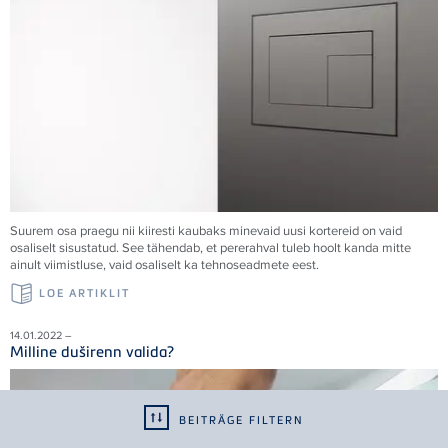
Suurem osa praegu nii kiiresti kaubaks minevaid uusi kortereid on vaid
osaliselt sisustatud. See tähendab, et pererahval tuleb hoolt kanda mitte
ainult viimistluse, vaid osaliselt ka tehnoseadmete eest.
LOE ARTIKLIT
14.01.2022 –
Milline duširenn valida?
BEITRÄGE FILTERN