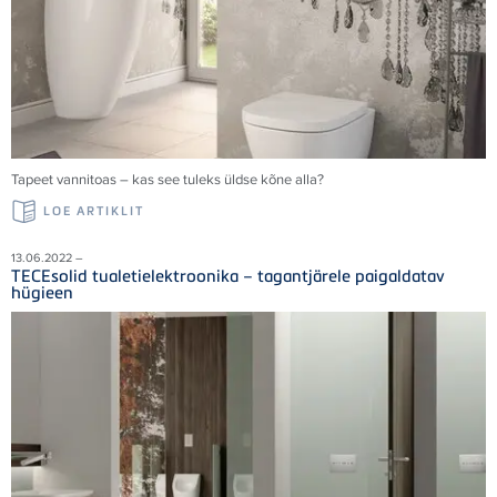
Tapeet vannitoas – kas see tuleks üldse kõne alla?
LOE ARTIKLIT
13.06.2022 –
TECEsolid tualetielektroonika – tagantjärele paigaldatav
hügieen