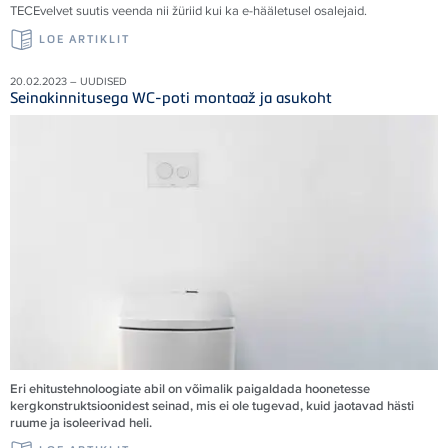
TECEvelvet suutis veenda nii žüriid kui ka e-hääletusel osalejaid
.
LOE ARTIKLIT
20.02.2023 – UUDISED
Seinakinnitusega WC-poti montaaž ja asukoht
Eri ehitustehnoloogiate abil on võimalik paigaldada hoonetesse
kergkonstruktsioonidest seinad, mis ei ole tugevad, kuid jaotavad hästi
ruume ja isoleerivad heli.