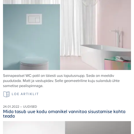
Seinapealsel WC-potil on täiesti uus loputusnupp. Seda on meeldiv
puudutada. Matt ja vastupidav. Selle geomeetriline kuju sulandub ühte
sametise pealispinnaga.
LOE ARTIKLIT
24.01.2022 – UUDISED
Mida tasub uue kodu omanikel vannitoa sisustamise kohta
teada