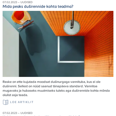
07.02.2023 – UUDISED
Mida peaks duširennide kohta teadma?
Raske on ette kujutada moodsat dušinurgaga vannituba, kus ei ole
duširenni. Sellest on nüüd saanud tänapäeva standard. Vannitoa
mugavaks ja hubaseks muutmiseks tuleks aga duširennide kohta mõnda
olulist asja teada.
LOE ARTIKLIT
07.02.2023 – UUDISED