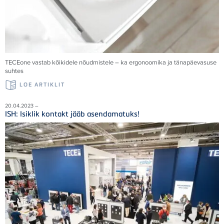
TECEone vastab kõikidele nõudmistele – ka ergonoomika ja tänapäevasuse
suhtes
LOE ARTIKLIT
20.04.2023 –
ISH: Isiklik kontakt jääb asendamatuks!