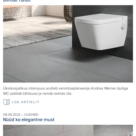
Üksikasjalikus intervjuus arutleb vannitoaplaneerija Andrea Werner dušiga
WC-pottide tähtsuse ja nende eeliste üle.
LOE ARTIKLIT
08.08.2022 – UUDISED
Nüüd ka elegantne must