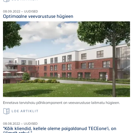
08.09.2022 – UUDISED
Optimaalne veevarustuse hügieen
Ennetava tervishoiu põhikomponent on veevarustuse laitmatu hügieen.
LOE ARTIKLIT
08.08.2022 – UUDISED
"Kõik kliendid, kellele oleme paigaldanud TECEone'i, on
ülimalt rahul."