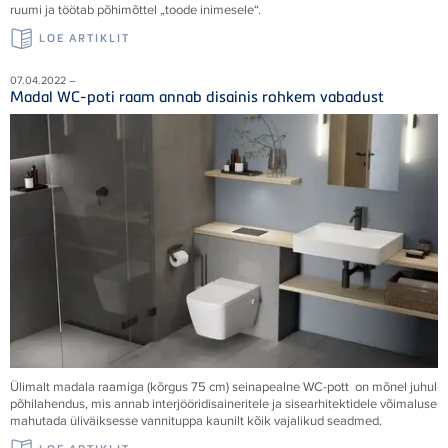
ruumi ja töötab põhimõttel „toode inimesele“.
LOE ARTIKLIT
07.04.2022 –
Madal WC-poti raam annab disainis rohkem vabadust
Ülimalt madala raamiga (kõrgus 75 cm) seinapealne WC-pott on mõnel juhul
põhilahendus, mis annab interjööridisaineritele ja sisearhitektidele võimaluse
mahutada üliväiksesse vannituppa kaunilt kõik vajalikud seadmed.