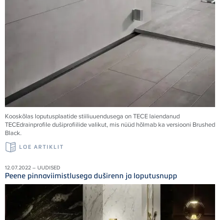
Kooskõlas loputusplaatide stiiliuuendusega on TECE laiendanud
TECEdrainprofile dušiprofiilide valikut, mis nüüd hõlmab ka versiooni Brushed
Black.
LOE ARTIKLIT
12.07.2022 – UUDISED
Peene pinnaviimistlusega duširenn ja loputusnupp