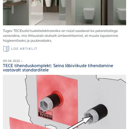
Tugev TECEsolid tualetielektroonika on nüüd saadaval ka patareitoitega
variandina, mis lihtsustab oluliselt ümberehitamist, et muuta loputamine
hügieeniliseks ja puutevabaks.
LOE ARTIKLIT
09.06.2022 –
TECE tihenduskomplekt: Seina läbiviikude tihendamine
vastavalt standarditele