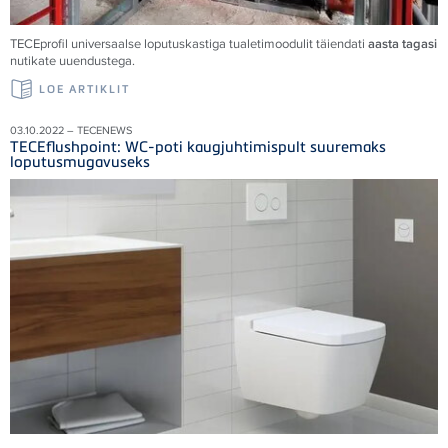
TECEprofil universaalse loputuskastiga tualetimoodulit täiendati
aasta tagasi
nutikate uuendustega.
LOE ARTIKLIT
03.10.2022 – TECENEWS
TECEflushpoint: WC-poti kaugjuhtimispult suuremaks
loputusmugavuseks