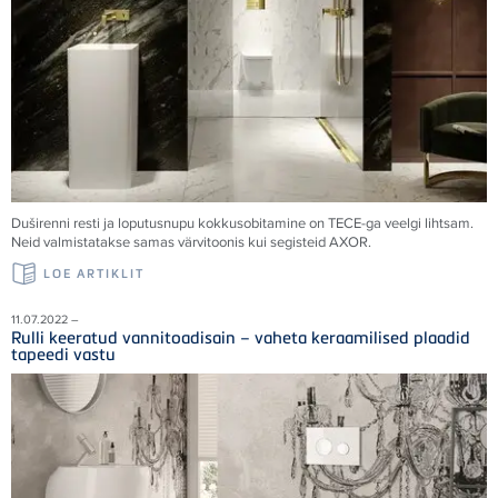
Duširenni resti ja loputusnupu kokkusobitamine on TECE-ga veelgi lihtsam.
Neid valmistatakse samas värvitoonis kui segisteid AXOR.
LOE ARTIKLIT
11.07.2022 –
Rulli keeratud vannitoadisain – vaheta keraamilised plaadid
tapeedi vastu