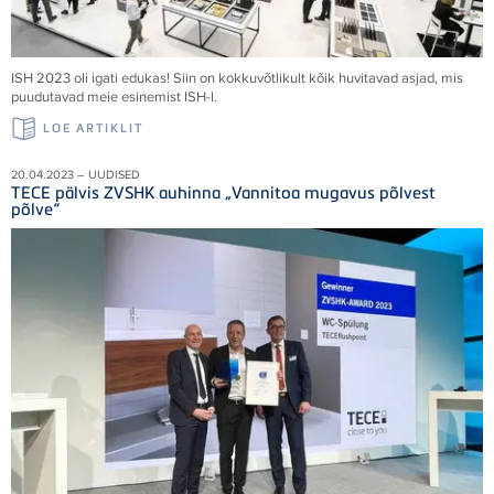
ISH 2023 oli igati edukas! Siin on kokkuvõtlikult kõik huvitavad asjad, mis
puudutavad meie esinemist ISH-l.
LOE ARTIKLIT
20.04.2023 – UUDISED
TECE pälvis ZVSHK auhinna „Vannitoa mugavus põlvest
põlve“