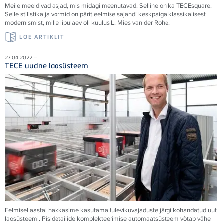
Meile meeldivad asjad, mis midagi meenutavad. Selline on ka TECEsquare.
Selle stilistika ja vormid on pärit eelmise sajandi keskpaiga klassikalisest
modernismist, mille lipulaev oli kuulus L. Mies van der Rohe.
LOE ARTIKLIT
27.04.2022 –
TECE uudne laosüsteem
Eelmisel aastal hakkasime kasutama tulevikuvajaduste järgi kohandatud uut
laosüsteemi. Pisidetailide komplekteerimise automaatsüsteem võtab vähe