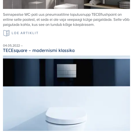
Seinapealse WC-poti uus pneumaatiline loputusnupp TECEflushpoint on
eriline selle poolest, et seda ei ole vaja veepaagi külge paigaldada. Selle võib
paigutada kohta, kus see on tundub kõige käepärasem.
LOE ARTIKLIT
04.05.2022 –
TECEsquare – modernismi klassika