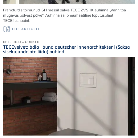
Frankfurdis toimunud ISH messil pälvis TECE ZVSHK auhinna „Vannitoa
mugavus põlvest põlve“. Auhinna sai pneumaatiline loputusplaat
TECEflushpoint.
LOE ARTIKLIT
06.03.2023 – UUDISED
TECEvelvet: bdia_bund deutscher innenarchitekteni (Saksa
sisekujundajate liidu) auhind