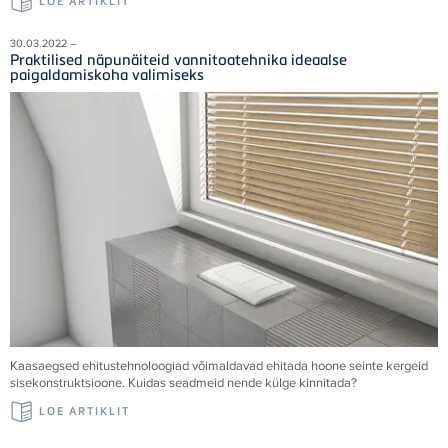
LOE ARTIKLIT
30.03.2022 –
Praktilised näpunäiteid vannitoatehnika ideaalse
paigaldamiskoha valimiseks
Kaasaegsed ehitustehnoloogiad võimaldavad ehitada hoone seinte kergeid
sisekonstruktsioone. Kuidas seadmeid nende külge kinnitada?
LOE ARTIKLIT