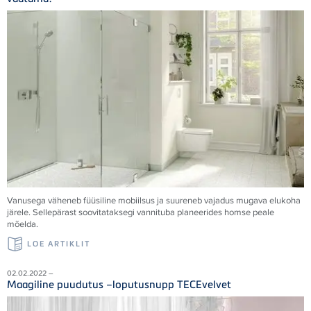
Vanusega väheneb füüsiline mobiilsus ja suureneb vajadus mugava elukoha
järele. Sellepärast soovitataksegi vannituba planeerides homse peale
mõelda.
LOE ARTIKLIT
02.02.2022 –
Maagiline puudutus –loputusnupp TECEvelvet