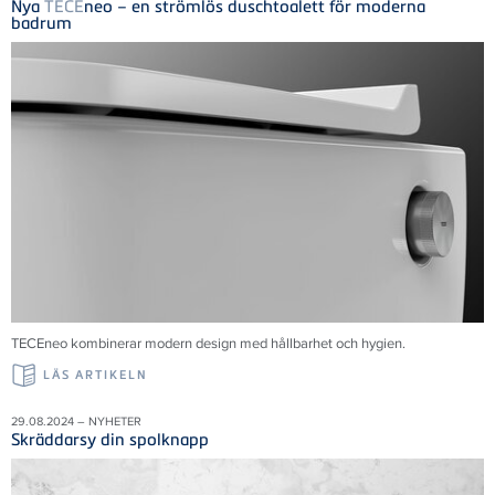
Nya
TECE
neo – en strömlös duschtoalett för moderna
badrum
TECE
neo kombinerar modern design med hållbarhet och hygien.
LÄS ARTIKELN
29.08.2024 – NYHETER
Skräddarsy din spolknapp