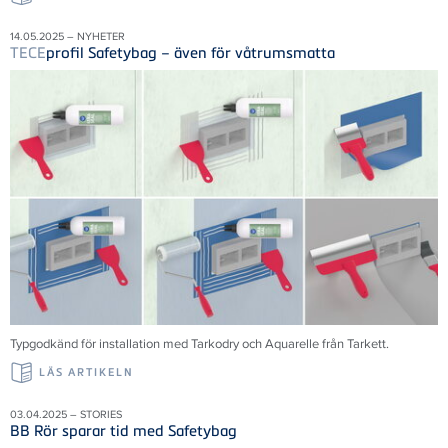
14.05.2025 – NYHETER
TECE
profil Safetybag – även för våtrumsmatta
Typgodkänd för installation med Tarkodry och Aquarelle från Tarkett.
LÄS ARTIKELN
03.04.2025 – STORIES
BB Rör sparar tid med Safetybag