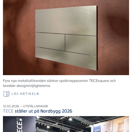
Fyra nya metallutföranden stärker spolknappsserien TECEsquare och
breddar designmöjligheterna.
LÄS ARTIKELN
12.02.2026 – UTSTÄLLNINGAR
TECE
ställer ut på Nordbygg 2026