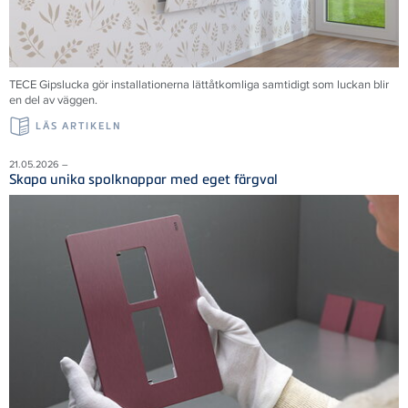
TECE Gipslucka gör installationerna lättåtkomliga samtidigt som luckan blir
en del av väggen.
LÄS ARTIKELN
21.05.2026 –
Skapa unika spolknappar med eget färgval