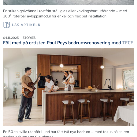
En stilren golvränna i rostfritt stål, glas eller kaklingsbart utförande – med
360° roterbar avloppsmodul för enkel och flexibel installation.
LÄS ARTIKELN
04.11.2025 – STORIES
Följ med på artisten Paul Reys badrumsrenovering med
TECE
En 50-talsvilla utanför Lund har fått två nya badrum – med fokus på stilren
design och smarta funktioner.