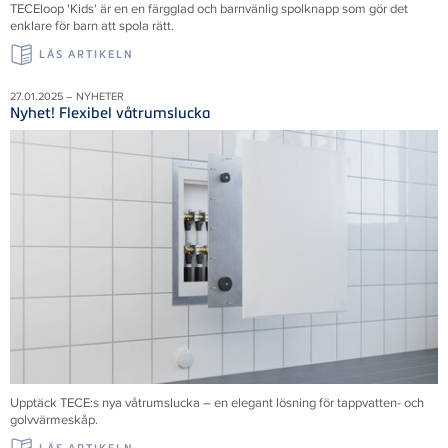
TECEloop 'Kids' är en en färgglad och barnvänlig spolknapp som gör det
enklare för barn att spola rätt.
LÄS ARTIKELN
27.01.2025 – NYHETER
Nyhet! Flexibel våtrumslucka
Upptäck TECE:s nya våtrumslucka – en elegant lösning för tappvatten- och
golvvärmeskåp.