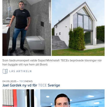
Som badrumsexpert valde Sajad Mirkhalafi TECEs beprövade lösningar när
han byggde sitt nya hem på Ekerö.
LÄS ARTIKELN
04.09.2025 –
TECE
NEWS
Joel Gardek ny vd för
TECE
Sverige