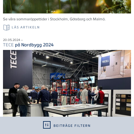
Se våra sommaröppettider i Stockholm, Göteborg och Malmö.
LÄS ARTIKELN
20.05.2024 –
TECE
på Nordbygg 2024
BEITRÄGE FILTERN
Tack till alla 35 000 besökare som bidrog till en framgångsrik mässa. Vi ser