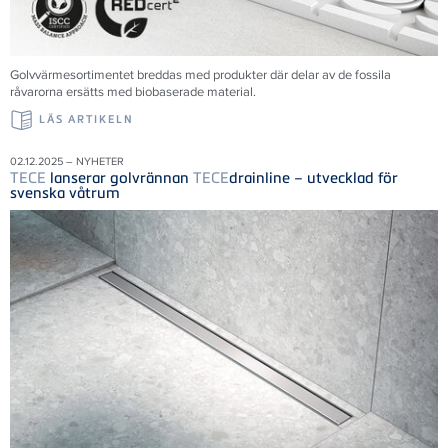
Golvvärmesortimentet breddas med produkter där delar av de fossila
råvarorna ersätts med biobaserade material.
LÄS ARTIKELN
02.12.2025 – NYHETER
TECE
lanserar golvrännan
TECE
drainline – utvecklad för
svenska våtrum