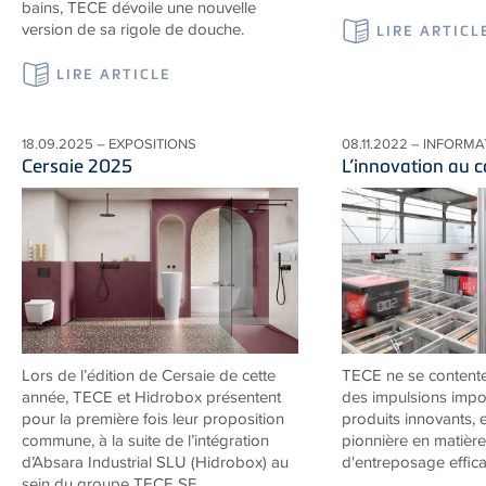
bains, TECE dévoile une nouvelle
version de sa rigole de douche.
LIRE ARTICL
LIRE ARTICLE
18.09.2025 – EXPOSITIONS
08.11.2022 – INFORM
Cersaie 2025
L’innovation au 
Lors de l’édition de Cersaie de cette
TECE ne se content
année, TECE et Hidrobox présentent
des impulsions impo
pour la première fois leur proposition
produits innovants, 
commune, à la suite de l’intégration
pionnière en matière
d’Absara Industrial SLU (Hidrobox) au
d'entreposage effica
sein du groupe TECE SE.