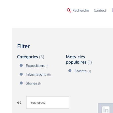
Secon
Recherche
Contact
Menu
Filter
Catégories
(3)
Mots-clés
populaires
(1)
Expositions
(1)
Société
(3)
Informations
(6)
Stories
(1)
et
Floating
Sidebar