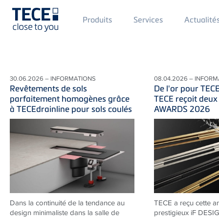
Main
Produits
Services
Actualité
Menü
1
Skip to main content
30.06.2026 – INFORMATIONS
08.04.2026 – INFORM
Revêtements de sols
De l'or pour TEC
parfaitement homogènes grâce
TECE reçoit deux
à TECEdrainline pour sols coulés
AWARDS 2026
Dans la continuité de la tendance au
TECE a reçu cette a
design minimaliste dans la salle de
prestigieux iF DES