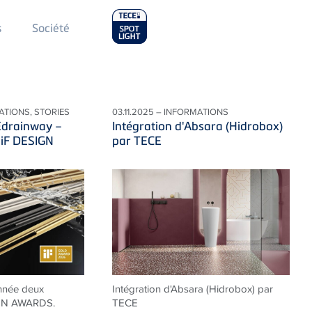
Main
s
Société
Menu
2
ATIONS, STORIES
03.11.2025 – INFORMATIONS
Edrainway –
Intégration d'Absara (Hidrobox)
 iF DESIGN
par TECE
nnée deux
Intégration d'Absara (Hidrobox) par
IGN AWARDS.
TECE