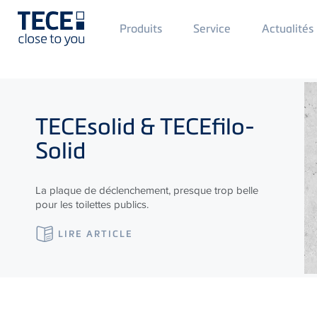
Main
Produits
Service
Actualités
Menü
1
Skip to main content
TECE
solid &
TECE
filo-
Solid
La plaque de déclenchement, presque trop belle
pour les toilettes publics.
LIRE ARTICLE