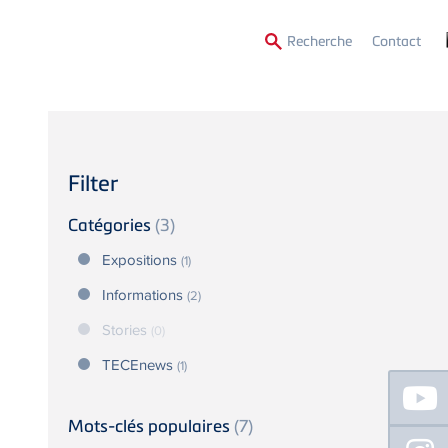
Secon
Recherche
Contact
Menu
Filter
Catégories
(3)
Expositions
(1)
Informations
(2)
Stories
(0)
TECEnews
(1)
Floating
Sidebar
Mots-clés populaires
(7)