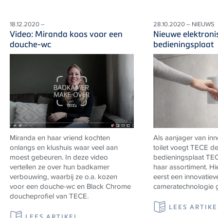
18.12.2020 –
28.10.2020 – NIEUWS
Video: Miranda koos voor een
Nieuwe elektroni
douche-wc
bedieningsplaat
Miranda en haar vriend kochten
Als aanjager van inn
onlangs en klushuis waar veel aan
toilet voegt TECE de
moest gebeuren. In deze video
bedieningsplaat TEC
vertellen ze over hun badkamer
haar assortiment. Hi
verbouwing, waarbij ze o.a. kozen
eerst een innovatiev
voor een douche-wc en Black Chrome
cameratechnologie g
doucheprofiel van TECE.
LEES ARTIKE
LEES ARTIKEL