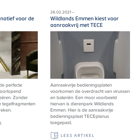
26.02.2021 –
natief voor de
Wildlands Emmen kiest voor
aanraakvrij met TECE
de perfecte
Aanraakvrije bedieningsplaten
doorlopend
voorkomen de overdracht van virussen
reëren. Zonder
en bateriën. Een mooi voorbeeld
e tegelfragmenten
hiervan is dierenpark Wildlands
reken.
Emmen. Hier is de aanraakvrije
bedieningsplaat TECEplanus
toegepast.
L
LEES ARTIKEL