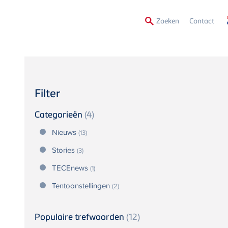
Secon
Zoeken
Contact
Menu
Filter
Categorieën
(4)
Nieuws
(13)
Stories
(3)
TECEnews
(1)
Tentoonstellingen
(2)
Populaire trefwoorden
(12)