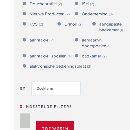
Doucheprofiel
ISH
(2)
(2)
Nieuwe Producten
Onderneming
(2)
(3)
RVS
Urinoir
aangepaste
(2)
(2)
badkamer
(1)
aanraakvrij
aanraakvrij
(1)
doorspoelen
(1)
aanraakvrij spoelen
badkamer
(1)
(2)
elektronische bedieningsplaat
(2)
en
0
INGESTELDE FILTERS