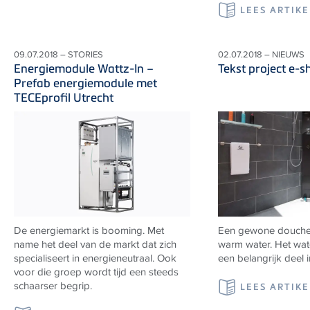
LEES ARTIKE
09.07.2018 – STORIES
02.07.2018 – NIEUWS
Energiemodule Wattz-In –
Tekst project e-
Prefab energiemodule met
TECEprofil Utrecht
De energiemarkt is booming. Met
Een gewone douche k
name het deel van de markt dat zich
warm water. Het wat
specialiseert in energieneutraal. Ook
een belangrijk deel i
voor die groep wordt tijd een steeds
schaarser begrip.
LEES ARTIKE