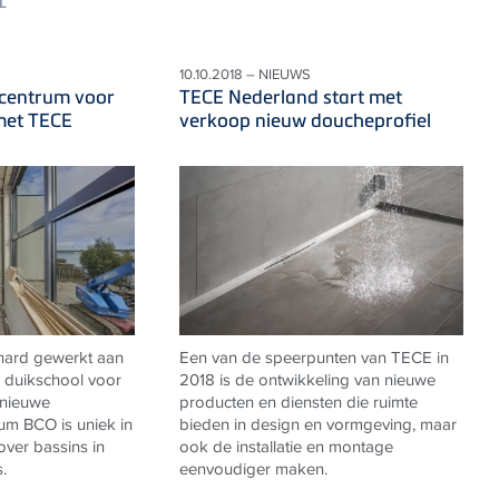
L
10.10.2018 – NIEUWS
scentrum voor
TECE Nederland start met
met TECE
verkoop nieuw doucheprofiel
hard gewerkt aan
Een van de speerpunten van TECE in
n duikschool voor
2018 is de ontwikkeling van nieuwe
 nieuwe
producten en diensten die ruimte
um BCO is uniek in
bieden in design en vormgeving, maar
over bassins in
ook de installatie en montage
.
eenvoudiger maken.