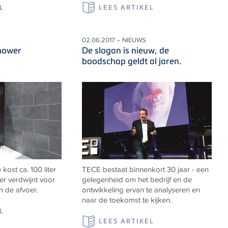
L
LEES ARTIKEL
02.06.2017 – NIEUWS
shower
De slogan is nieuw, de
boodschap geldt al jaren.
ost ca. 100 liter
TECE bestaat binnenkort 30 jaar - een
er verdwijnt voor
gelegenheid om het bedrijf en de
n de afvoer.
ontwikkeling ervan te analyseren en
naar de toekomst te kijken.
L
LEES ARTIKEL