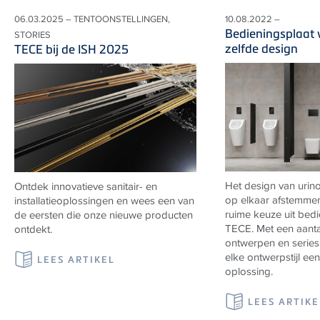
06.03.2025 – TENTOONSTELLINGEN,
10.08.2022 –
Bedieningsplaat w
STORIES
zelfde design
TECE bij de ISH 2025
Het design van urino
Ontdek innovatieve sanitair- en
op elkaar afstemme
installatieoplossingen en wees een van
ruime keuze uit bed
de eersten die onze nieuwe producten
TECE. Met een aanta
ontdekt.
ontwerpen en series
elke ontwerpstijl ee
LEES ARTIKEL
oplossing.
LEES ARTIKE