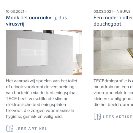
10.03.2021 –
03.03.2021 – NIEUWS
Maak het aanraakvrij, dus
Een modern alter
virusvrij
douchegoot
Het aanraakvrij spoelen van het toilet
TECEdrainprofile is 
of urinoir voorkomt de verspreiding
muurdrain om een 
van bacteriën via de bedieningsplaat.
vloeroppervlak te c
TECE heeft verschillende slimme
kleinere, omliggend
elektronische bedieningsplaten
die het beeld doorb
hiervoor, die zorgen voor maximale
hygiëne, gemak en veiligheid.
LEES ARTIKE
LEES ARTIKEL