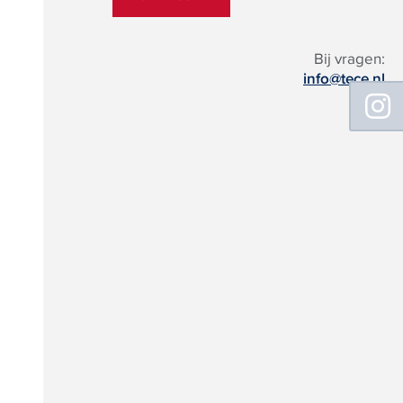
Bij vragen:
info@tece.nl
Floating
Sidebar