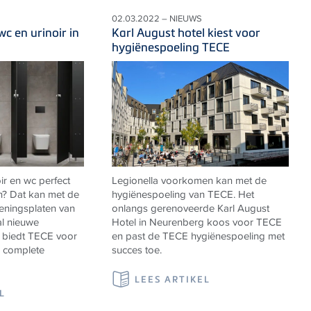
02.03.2022 – NIEUWS
c en urinoir in
Karl August hotel kiest voor
hygiënespoeling TECE
ir en wc perfect
Legionella voorkomen kan met de
n? Dat kan met de
hygiënespoeling van TECE. Het
ieningsplaten van
onlangs gerenoveerde Karl August
l nieuwe
Hotel in Neurenberg koos voor TECE
 biedt TECE voor
en past de TECE hygiënespoeling met
n complete
succes toe.
LEES ARTIKEL
L