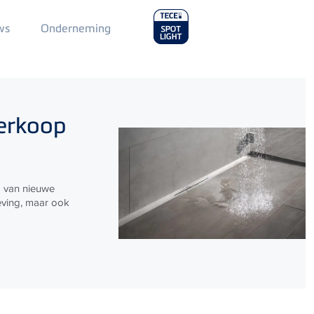
Main
ws
Onderneming
Menu
2
verkoop
g van nieuwe
eving, maar ook