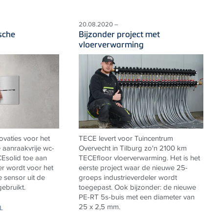
20.08.2020 –
sche
Bijzonder project met
vloerverwarming
ovaties voor het
TECE levert voor Tuincentrum
 aanraakvrije wc-
Overvecht in Tilburg zo'n 2100 km
Esolid toe aan
TECEfloor vloerverwarming. Het is het
er wordt voor het
eerste project waar de nieuwe 25-
e sensor uit de
groeps industrieverdeler wordt
ebruikt.
toegepast. Ook bijzonder: de nieuwe
PE-RT 5s-buis met een diameter van
25 x 2,5 mm.
L