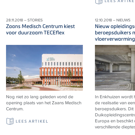
LEES ARTIKE
28.11.2018 – STORIES
12.10.2018 – NIEUWS
Zaans Medisch Centrum kiest
Nieuw opleiding
voor duurzaam TECEflex
beroepsduikers 
vloerverwarming
Nog niet zo lang geleden vond de
In Enkhuizen wordt 
opening plaats van het Zaans Medisch
de realisatie van ee
Centrum.
beroepsduikers. Dit
Duikopleidingscentr
Europa en beschikt 
LEES ARTIKEL
verschillende dieptes