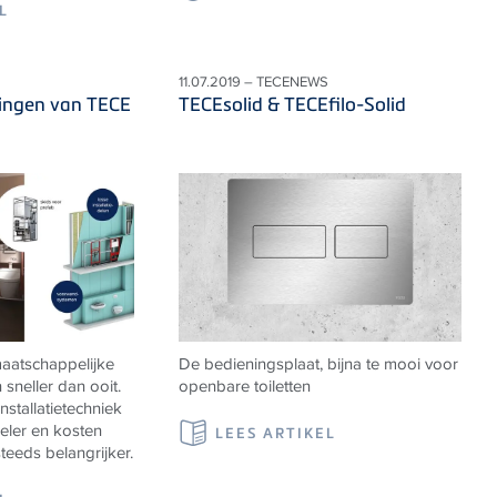
L
11.07.2019 – TECENEWS
singen van TECE
TECEsolid & TECEfilo-Solid
aatschappelijke
De bedieningsplaat, bijna te mooi voor
sneller dan ooit.
openbare toiletten
stallatietechniek
beler en kosten
LEES ARTIKEL
eeds belangrijker.