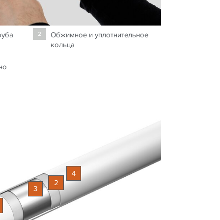
руба
Обжимное и уплотнительное
2
кольца
но
4
2
3