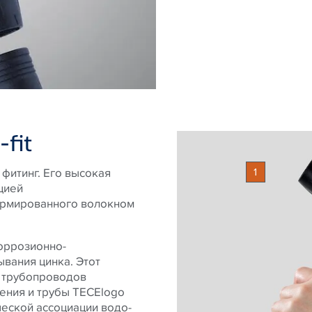
-fit
1
фитинг. Его высокая
цией
армированного волокном
оррозионно-
ывания цинка. Этот
 трубопроводов
ения и трубы TECElogo
еской ассоциации водо-