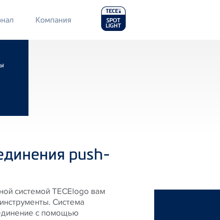
Main
нал
Компания
Menu
2
мы
единения push-
ной системой TECElogo вам
инструменты. Система
оединение с помощью