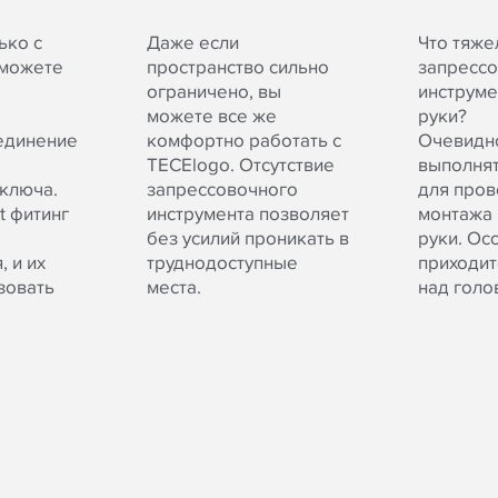
ько с
Даже если
Что тяже
 можете
пространство сильно
запресс
ограничено, вы
инструме
можете все же
руки?
единение
комфортно работать с
Очевидно
TECElogo. Отсутствие
выполнят
ключа.
запрессовочного
для про
it фитинг
инструмента позволяет
монтажа 
без усилий проникать в
руки. Ос
 и их
труднодоступные
приходит
зовать
места.
над голо