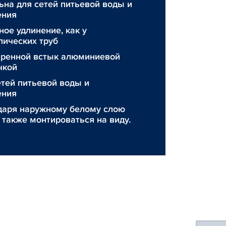
ьна для сетей питьевой воды и
ения
ое удлинение, как у
лических труб
аренной встык алюминиевой
чкой
етей питьевой воды и
ения
даря наружному белому слою
 также монтироваться на виду.
Floating