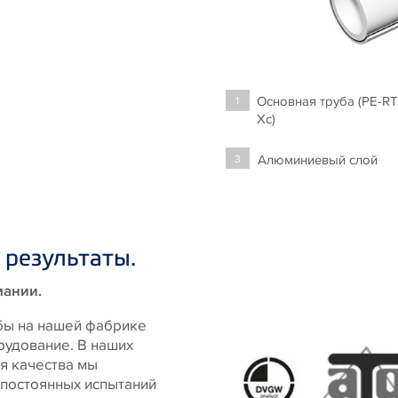
Основная труба (PE-RT
1
Xc)
Алюминиевый слой
3
 результаты.
мании.
бы на нашей фабрике
рудование. В наших
я качества мы
постоянных испытаний