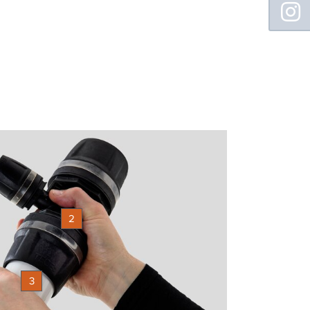
Sidebar
2
3