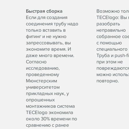
Быстрая сборка
Возможно тол
Если для создания
TECElogo: Вы
соединения трубу надо
разобрать
только вставить в
неправильно
фитинг и не нужно
собранное со
запрессовывать, вы
с помощью
экономите время. И
специального 
даже много времени.
Труба и push-f
Согласно
при этом не
исследованию,
повреждаются,
проведенному
можно исполь
Мюнстерским
повторно.
университетом
прикладных наук, у
опрошенных
монтажников система
TECElogo экономила
около 30% времени по
сравнению с ранее