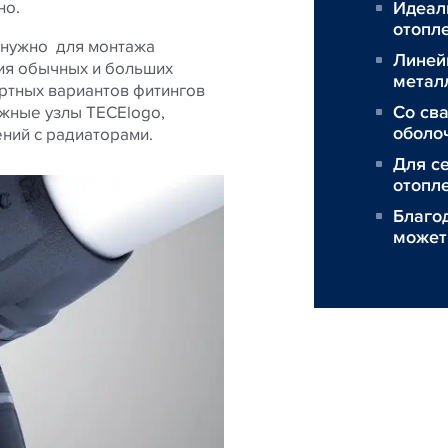
но.
Идеал
отопл
 нужно для монтажа
Линейн
ия обычных и больших
метал
артных вариантов фитингов
Со св
жные узлы TECElogo,
оболо
ний с радиаторами.
Для с
отопл
Благо
может