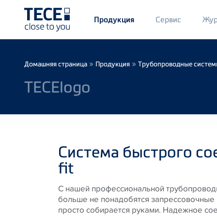
Main
Сервис
Жур
Продукция
Menü
1
Skip to main content
Breadcrumb
»
»
Домашняя страница
Продукция
Трубопроводные систе
TECElogo
Система быстрого со
fit
С нашей профессиональной трубопровод
больше не понадобятся запрессовочные 
просто собирается руками. Надежное с