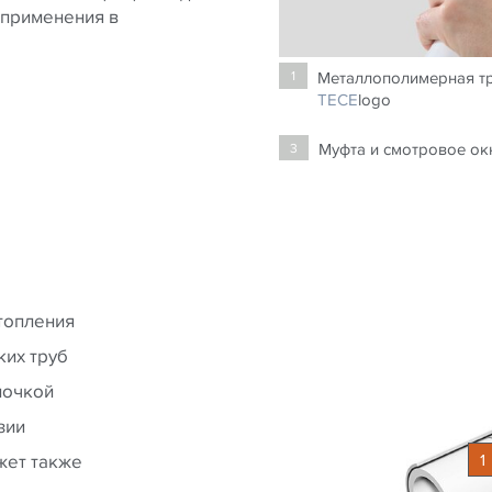
 применения в
Металлополимерная т
1
TECE
logo
Муфта и смотровое ок
3
топления
ких труб
лочкой
зии
1
жет также