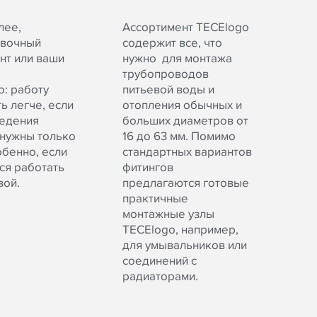
лее,
Ассортимент TECElogo
овочный
содержит все, что
нт или ваши
нужно для монтажа
трубопроводов
: работу
питьевой воды и
ь легче, если
отопления обычных и
ведения
больших диаметров от
нужны только
16 до 63 мм. Помимо
обенно, если
стандартных вариантов
ся работать
фитингов
вой.
предлагаются готовые
практичные
монтажные узлы
TECElogo, например,
для умывальников или
соединений с
радиаторами.