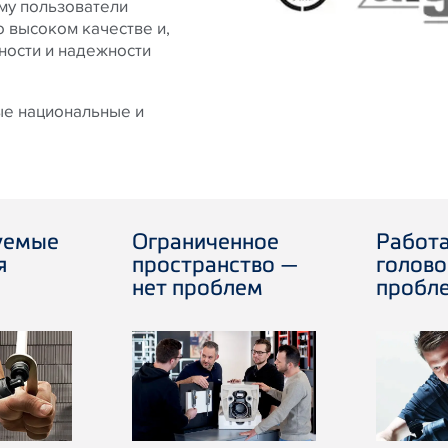
му пользователи
о высоком качестве и,
ности и надежности
ные национальные и
уемые
Ограниченное
Работа
я
пространство —
голово
нет проблем
пробл