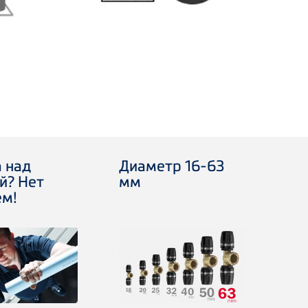
 над
Диаметр 16-63
й? Нет
мм
ем!