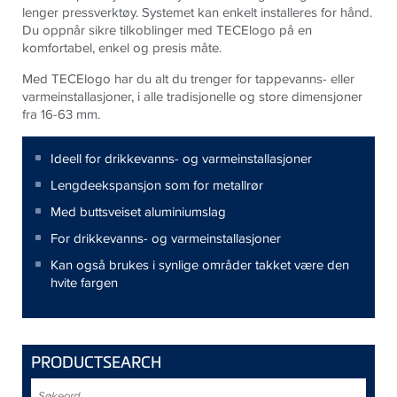
lenger pressverktøy. Systemet kan enkelt installeres for hånd.
Du oppnår sikre tilkoblinger med TECElogo på en
komfortabel, enkel og presis måte.
Med TECElogo har du alt du trenger for tappevanns- eller
varmeinstallasjoner, i alle tradisjonelle og store dimensjoner
fra 16-63 mm.
Ideell for drikkevanns- og varmeinstallasjoner
Lengdeekspansjon som for metallrør
Med buttsveiset aluminiumslag
For drikkevanns- og varmeinstallasjoner
Kan også brukes i synlige områder takket være den
hvite fargen
PRODUCTSEARCH
Søkeord