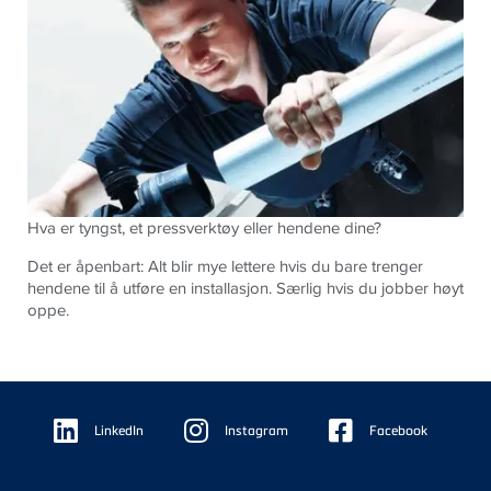
Hva er tyngst, et pressverktøy eller hendene dine?
Det er åpenbart: Alt blir mye lettere hvis du bare trenger
hendene til å utføre en installasjon. Særlig hvis du jobber høyt
oppe.
Floating
Sidebar
LinkedIn
Instagram
Facebook