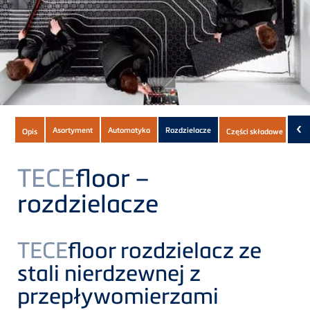
Subnavigation
‹
Asortyment
Automatyka
Rozdzielacze
Opis
Części składowe
Do 
of
current
TECE
floor –
Product
rozdzielacze
TECE
floor rozdzielacz ze
stali nierdzewnej z
przepływomierzami