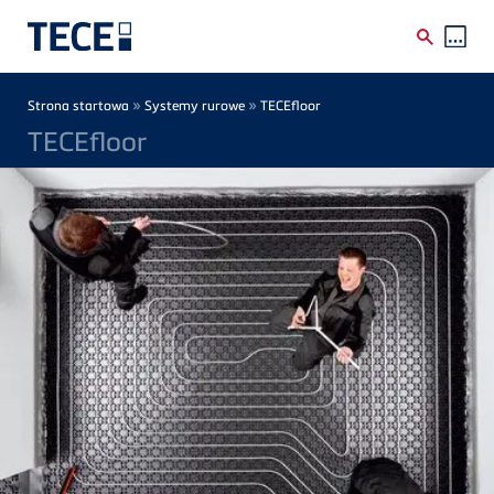
Skip to main content
Breadcrumb
»
»
Strona startowa
Systemy rurowe
TECEfloor
TECEfloor