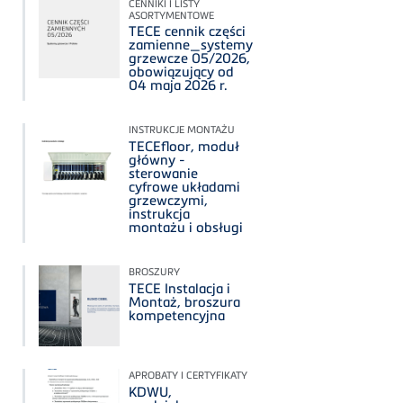
CENNIKI I LISTY
ASORTYMENTOWE
TECE cennik części
zamienne_systemy
grzewcze 05/2026,
obowiązujący od
04 maja 2026 r.
INSTRUKCJE MONTAŻU
TECEfloor, moduł
główny -
sterowanie
cyfrowe układami
grzewczymi,
instrukcja
montażu i obsługi
BROSZURY
TECE Instalacja i
Montaż, broszura
kompetencyjna
APROBATY I CERTYFIKATY
KDWU,