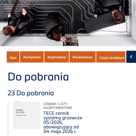
Subnavigation
‹
Asortyment
Automatyka
Rozdzielacze
Opis
Części składowe
Do 
of
current
Do pobrania
Product
23
Do pobrania
CENNIKI I LISTY
ASORTYMENTOWE
TECE cennik
systemy grzewcze
05/2026,
obowiązujący od
04 maja 2026 r.