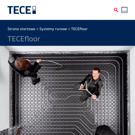
Skip to main content
Breadcrumb
»
»
Strona startowa
Systemy rurowe
TECEfloor
TECEfloor