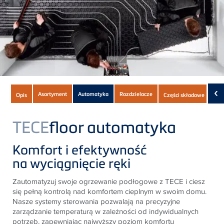
Subnavigation
‹
Asortyment
Automatyka
Rozdzielacze
Opis
Części składowe
Do 
of
current
TECE
floor automatyka
Product
Komfort i efektywność
na wyciągnięcie ręki
Zautomatyzuj swoje ogrzewanie podłogowe z
TECE
i ciesz
się pełną kontrolą nad komfortem cieplnym w swoim domu.
Nasze systemy sterowania pozwalają na precyzyjne
zarządzanie temperaturą w zależności od indywidualnych
potrzeb, zapewniając najwyższy poziom komfortu