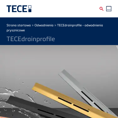
Skip to main content
Breadcrumb
»
»
Strona startowa
Odwodnienia
TECEdrainprofile - odwodnienia
prysznicowe
TECEdrainprofile