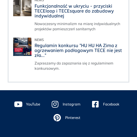
Funkcjonalność w ukryciu - przyciski
TECEloop i TECEsquare do zabudowy
indywidualnej
Nowoczesny minimalizm na miarę indywidualnych
projektów pomieszczeń sanitarnych
NEWS
Regulamin konkursu "HU HU HA Zima z
ogrzewaniem podłogowym TECE nie jest
zła..."
Zapraszamy do zapoznania się z regulaminem
konkursowym.
Floating
Sidebar
YouTube
Instagram
Facebook
Pinterest