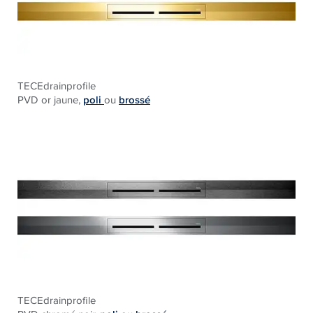
TECEdrainprofile
PVD or jaune,
poli
ou
brossé
TECEdrainprofile