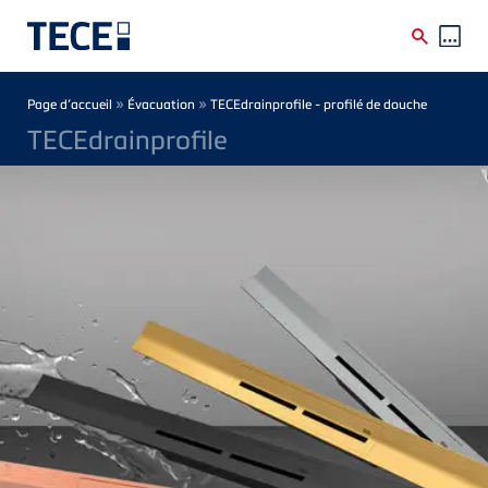
Skip to main content
Breadcrumb
»
»
Page d’accueil
Évacuation
TECEdrainprofile - profilé de douche
TECEdrainprofile