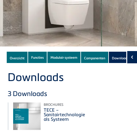
Subnavigation
‹
Functies
Modulair systeem
Overzicht
Componenten
Downloads
(3)
of
current
Downloads
Product
3
Downloads
BROCHURES
TECE –
Sanitairtechnologie
als Systeem