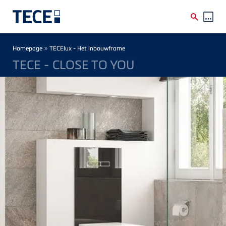
Skip to main content
Breadcrumb
»
Homepage
TECElux - Het inbouwframe
TECE - CLOSE TO YOU