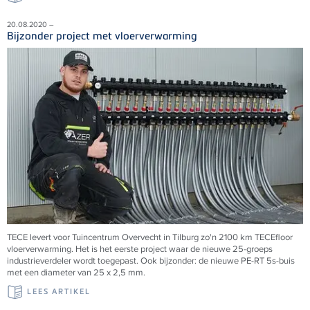
20.08.2020 –
Bijzonder project met vloerverwarming
TECE levert voor Tuincentrum Overvecht in Tilburg zo'n 2100 km TECEfloor
vloerverwarming. Het is het eerste project waar de nieuwe 25-groeps
industrieverdeler wordt toegepast. Ook bijzonder: de nieuwe PE-RT 5s-buis
met een diameter van 25 x 2,5 mm.
LEES ARTIKEL