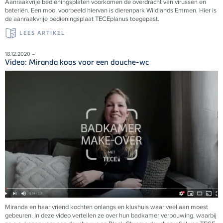
Aanraakvrije bedieningsplaten voorkomen de overdracht van virussen en
bateriën. Een mooi voorbeeld hiervan is dierenpark Wildlands Emmen. Hier is
de aanraakvrije bedieningsplaat
TECE
planus toegepast.
LEES ARTIKEL
18.12.2020 –
Video: Miranda koos voor een douche-wc
Miranda en haar vriend kochten onlangs en klushuis waar veel aan moest
gebeuren. In deze video vertellen ze over hun badkamer verbouwing, waarbij