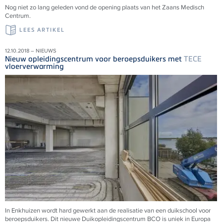
Nog niet zo lang geleden vond de opening plaats van het Zaans Medisch
Centrum.
LEES ARTIKEL
12.10.2018 – NIEUWS
Nieuw opleidingscentrum voor beroepsduikers met
TECE
vloerverwarming
In Enkhuizen wordt hard gewerkt aan de realisatie van een duikschool voor
beroepsduikers. Dit nieuwe Duikopleidingscentrum BCO is uniek in Europa