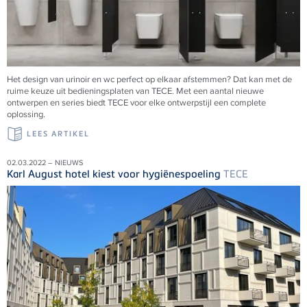
Het design van urinoir en wc perfect op elkaar afstemmen? Dat kan met de
ruime keuze uit bedieningsplaten van
TECE
. Met een aantal nieuwe
ontwerpen en series biedt
TECE
voor elke ontwerpstijl een complete
oplossing.
LEES ARTIKEL
02.03.2022 – NIEUWS
Karl August hotel kiest voor hygiënespoeling
TECE