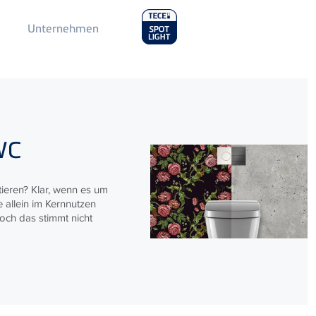
Main
Unternehmen
Menu
2
–
WC
tieren? Klar, wenn es um
allein im Kernnutzen
och das stimmt nicht