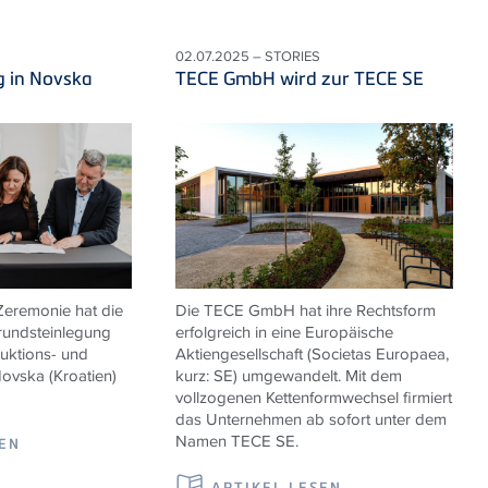
02.07.2025 – STORIES
g in Novska
TECE GmbH wird zur TECE SE
 Zeremonie hat die
Die TECE GmbH hat ihre Rechtsform
undsteinlegung
erfolgreich in eine Europäische
duktions- und
Aktiengesellschaft (Societas Europaea,
Novska (Kroatien)
kurz: SE) umgewandelt. Mit dem
vollzogenen Kettenformwechsel firmiert
das Unternehmen ab sofort unter dem
Namen TECE
SE.
SEN
ARTIKEL LESEN