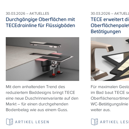
30.03.2026 – AKTUELLES
30.03.2026 – AKTUEL
Durchgängige Oberflächen mit
TECE erweitert di
TECEdrainline für Flüssigböden
Oberflächenpalet
Betätigungen
Mit dem anhaltenden Trend des
Für maximalen Gesta
reduziertem Baddesigns bringt TECE
im Bad baut TECE s
eine neue Duschrinnenvariante auf den
Oberflächensortiment
Markt – für einen durchgehenden
WC-Betätigungslini
Bodenbelag wie aus einem Guss.
weiter aus.
ARTIKEL LESEN
ARTIKEL LE