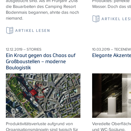
ausgebucht sind. Als im Frühjahr 2018
Produktes: perfekte 
die Bauarbeiten des Camping Resort
Wasser. Doch das st
Bodenmais begannen, ahnte das noch
niemand.
ARTIKEL LE
ARTIKEL LESEN
12.12.2019 – STORIES
10.03.2019 – TECENEW
Ein Kraut gegen das Chaos auf
Elegante Akzent
Großbaustellen – moderne
Baulogistik
Produktivitätsverluste aufgrund von
Veredelte Oberfläche
Organisationsmängeln sind typisch für
und WC-Spülung.