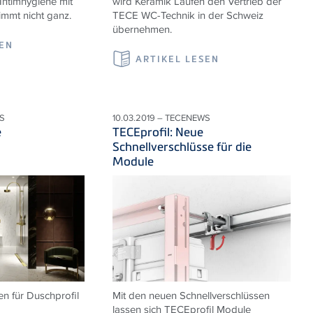
Intimhygiene mit
wird Keramik Laufen den Vertrieb der
immt nicht ganz.
TECE WC-Technik in der Schweiz
übernehmen.
SEN
ARTIKEL LESEN
S
10.03.2019 – TECENEWS
e
TECEprofil: Neue
Schnellverschlüsse für die
Module
n für Duschprofil
Mit den neuen Schnellverschlüssen
lassen sich TECEprofil Module