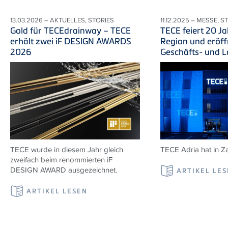
13.03.2026 – AKTUELLES, STORIES
11.12.2025 – MESSE, S
Gold für TECEdrainway – TECE
TECE feiert 20 Ja
erhält zwei iF DESIGN AWARDS
Region und eröff
2026
Geschäfts- und 
TECE wurde in diesem Jahr gleich
TECE Adria
hat in Z
zweifach beim renommierten iF
DESIGN AWARD ausgezeichnet.
ARTIKEL LE
ARTIKEL LESEN