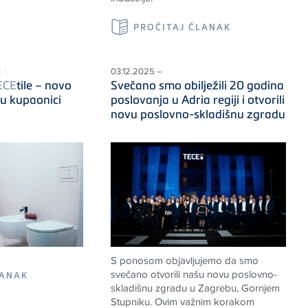
PROČITAJ ČLANAK
I
03.12.2025 –
ECE
tile – novo
Svečano smo obilježili 20 godina
 u kupaonici
poslovanja u Adria regiji i otvorili
novu poslovno-skladišnu zgradu
S ponosom objavljujemo da smo
svečano otvorili našu novu poslovno-
LANAK
skladišnu zgradu u Zagrebu, Gornjem
Stupniku. Ovim važnim korakom