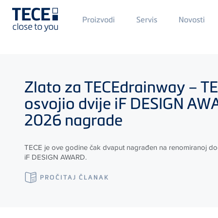
Main
Proizvodi
Servis
Novosti
Menü
1
Skip to main content
Zlato za
TECE
drainway –
T
osvojio dvije iF DESIGN A
2026 nagrade
TECE
je ove godine čak dvaput nagrađen na renomiranoj do
iF DESIGN AWARD.
PROČITAJ ČLANAK