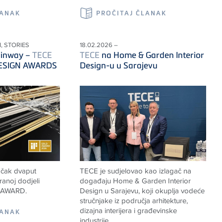
LANAK
PROČITAJ ČLANAK
, STORIES
18.02.2026 –
ainway –
TECE
TECE
na Home & Garden Interior
 DESIGN AWARDS
Design-u u Sarajevu
 čak dvaput
TECE
je sudjelovao kao izlagač na
anoj dodjeli
događaju Home & Garden Interior
 AWARD.
Design u Sarajevu, koji okuplja vodeće
stručnjake iz područja arhitekture,
dizajna interijera i građevinske
LANAK
industrije.