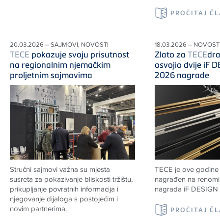
PROČITAJ Č
20.03.2026 – SAJMOVI, NOVOSTI
18.03.2026 – NOVOSTI
TECE
pokazuje svoju prisutnost
Zlato za
TECE
dr
na regionalnim njemačkim
osvojio dvije iF
proljetnim sajmovima
2026 nagrade
Stručni sajmovi važna su mjesta
TECE
je ove godine
susreta za pokazivanje bliskosti tržištu,
nagrađen na renomir
prikupljanje povratnih informacija i
nagrada iF DESIGN
njegovanje dijaloga s postojećim i
novim partnerima.
PROČITAJ Č