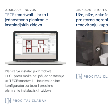
03.08.2026 – NOVOSTI
31.07.2026 – STORIES
TECE
smartwall – brzo i
Uže, niže, zakoše
jednostavno planiranje
prostorna ograni
instalacijskih zidova
renoviranju kupa
Planiranje instalacijskih zidova
TECEprofil može biti još jednostavnije
PROČITAJ Č
uz TECEsmartwall – intuitivni online
konfigurator za brzo i precizno
planiranje instalacijskih zidova.
PROČITAJ ČLANAK