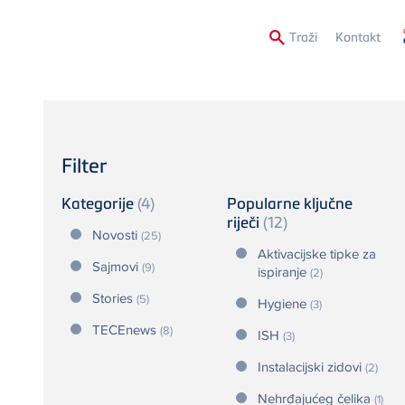
Secon
Traži
Kontakt
Menu
Filter
Kategorije
(4)
Popularne ključne
riječi
(12)
Novosti
(25)
Aktivacijske tipke za
Sajmovi
(9)
ispiranje
(2)
Stories
(5)
Hygiene
(3)
TECEnews
(8)
ISH
(3)
Instalacijski zidovi
(2)
Nehrđajućeg čelika
(1)