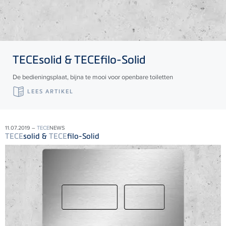
TECE
solid &
TECE
filo-Solid
De bedieningsplaat, bijna te mooi voor openbare toiletten
LEES ARTIKEL
11.07.2019 –
TECE
NEWS
TECE
solid &
TECE
filo-Solid