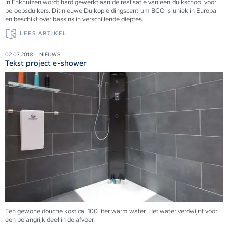
In Enkhuizen wordt hard gewerkt aan de realisatie van een duikschool voor
beroepsduikers. Dit nieuwe Duikopleidingscentrum BCO is uniek in Europa
en beschikt over bassins in verschillende dieptes.
LEES ARTIKEL
02.07.2018 – NIEUWS
Tekst project e-shower
Een gewone douche kost ca. 100 liter warm water. Het water verdwijnt voor
een belangrijk deel in de afvoer.