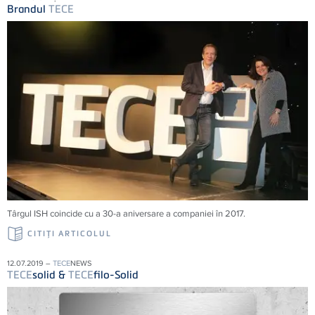
Brandul
TECE
Târgul ISH coincide cu a 30-a aniversare a companiei în 2017.
CITIŢI ARTICOLUL
12.07.2019 –
TECE
NEWS
TECE
solid &
TECE
filo-Solid