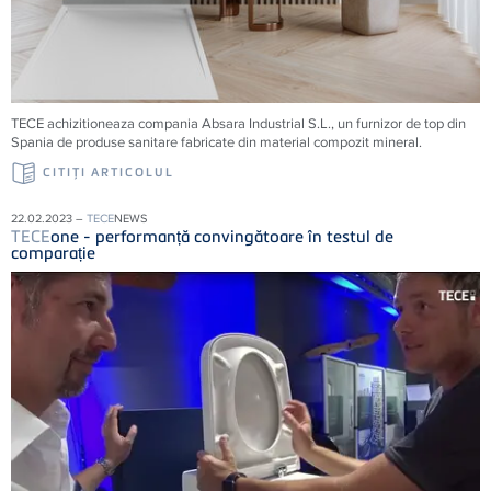
TECE achizitioneaza compania Absara Industrial S.L., un furnizor de top din
Spania de produse sanitare fabricate din material compozit mineral.
CITIŢI ARTICOLUL
22.02.2023 –
TECE
NEWS
TECE
one - performanță convingătoare în testul de
comparație