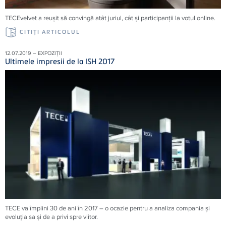
TECEvelvet a reușit să convingă atât juriul, cât și participanții la votul online.
CITIŢI ARTICOLUL
12.07.2019 – EXPOZIȚII
Ultimele impresii de la ISH 2017
TECE va împlini 30 de ani în 2017 – o ocazie pentru a analiza compania şi
evoluţia sa şi de a privi spre viitor.