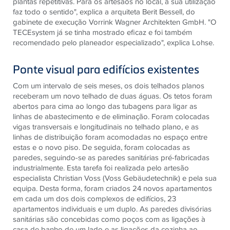
plantas repetitivas. Para os artesãos no local, a sua utilização
faz todo o sentido", explica a arquiteta Berit Bessell, do
gabinete de execução Vorrink Wagner Architekten GmbH. "O
TECEsystem já se tinha mostrado eficaz e foi também
recomendado pelo planeador especializado", explica Lohse.
Ponte visual para edifícios existentes
Com um intervalo de seis meses, os dois telhados planos
receberam um novo telhado de duas águas. Os tetos foram
abertos para cima ao longo das tubagens para ligar as
linhas de abastecimento e de eliminação. Foram colocadas
vigas transversais e longitudinais no telhado plano, e as
linhas de distribuição foram acomodadas no espaço entre
estas e o novo piso. De seguida, foram colocadas as
paredes, seguindo-se as paredes sanitárias pré-fabricadas
industrialmente. Esta tarefa foi realizada pelo artesão
especialista Christian Voss (Voss Gebäudetechnik) e pela sua
equipa. Desta forma, foram criados 24 novos apartamentos
em cada um dos dois complexos de edifícios, 23
apartamentos individuais e um duplo. As paredes divisórias
sanitárias são concebidas como poços com as ligações à
casa de banho de um lado e as ligações da cozinha ao