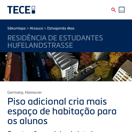
Skip to main content
Breadcrumb
»
»
Sākumlapa
Atsauce
Dzīvojamās ēkas
RESIDÊNCIA DE ESTUDANTES
HUFELANDSTRASSE
Germany
, Hannover
Piso adicional cria mais
espaço de habitação para
os alunos