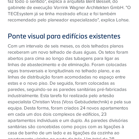
faz todo o sentido", explica a arquiteta Berit Bessell, do
gabinete de execução Vorrink Wagner Architekten GmbH. "O
TECEsystem já se tinha mostrado eficaz e foi também
recomendado pelo planeador especializado", explica Lohse.
Ponte visual para edifícios existentes
Com um intervalo de seis meses, os dois telhados planos
receberam um novo telhado de duas águas. Os tetos foram
abertos para cima ao longo das tubagens para ligar as
linhas de abastecimento e de eliminação. Foram colocadas
vigas transversais e longitudinais no telhado plano, e as
linhas de distribuição foram acomodadas no espaço entre
estas e o novo piso. De seguida, foram colocadas as
paredes, seguindo-se as paredes sanitárias pré-fabricadas
industrialmente. Esta tarefa foi realizada pelo artesão
especialista Christian Voss (Voss Gebäudetechnik) e pela sua
equipa. Desta forma, foram criados 24 novos apartamentos
em cada um dos dois complexos de edifícios, 23
apartamentos individuais e um duplo. As paredes divisórias
sanitárias são concebidas como poços com as ligações à
casa de banho de um lado e as ligações da cozinha ao
apartamento vizinho na parte de trás. Um total de 28