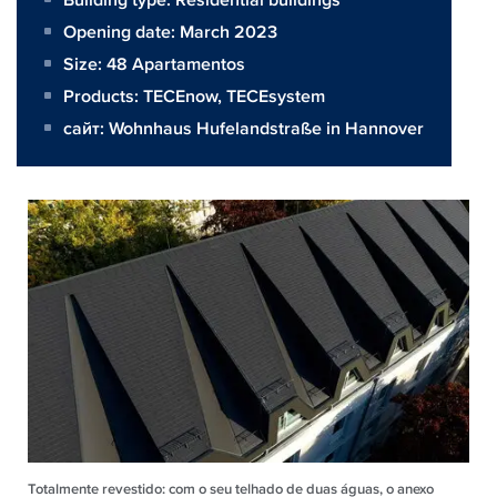
Opening date: March 2023
Size:
48 Apartamentos
Products:
TECEnow
,
TECEsystem
сайт:
Wohnhaus Hufelandstraße in Hannover
Totalmente revestido: com o seu telhado de duas águas, o anexo