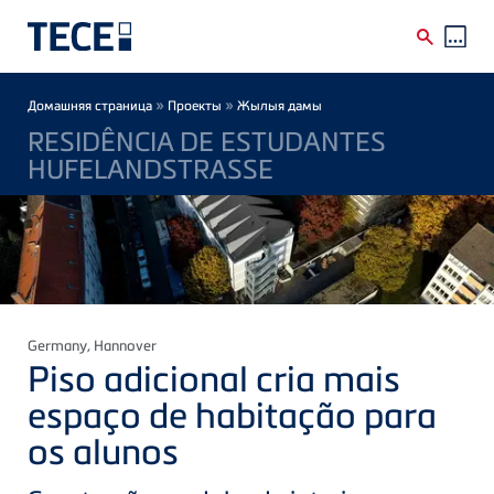
Skip to main content
Breadcrumb
»
»
Домашняя страница
Проекты
Жылыя дамы
RESIDÊNCIA DE ESTUDANTES
HUFELANDSTRASSE
Germany
, Hannover
Piso adicional cria mais
espaço de habitação para
os alunos