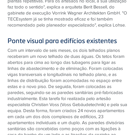
plantas repetitivas. Para os artesãos no local, a sua utilização
faz todo o sentido", explica a arquiteta Berit Bessell, do
gabinete de execução Vorrink Wagner Architekten GmbH. "O
TECEsystem já se tinha mostrado eficaz e foi também
recomendado pelo planeador especializado", explica Lohse.
Ponte visual para edifícios existentes
Com um intervalo de seis meses, os dois telhados planos
receberam um novo telhado de duas águas. Os tetos foram
abertos para cima ao longo das tubagens para ligar as
linhas de abastecimento e de eliminação. Foram colocadas
vigas transversais e longitudinais no telhado plano, e as
linhas de distribuição foram acomodadas no espaço entre
estas e o novo piso. De seguida, foram colocadas as
paredes, seguindo-se as paredes sanitárias pré-fabricadas
industrialmente. Esta tarefa foi realizada pelo artesão
especialista Christian Voss (Voss Gebäudetechnik) e pela sua
equipa. Desta forma, foram criados 24 novos apartamentos
em cada um dos dois complexos de edifícios, 23
apartamentos individuais e um duplo. As paredes divisórias
sanitárias são concebidas como poços com as ligações à
casa de banho de um lado e as ligações da cozinha ao