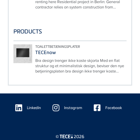
renting here Residential project in Berlin: General
contractor relies on system construction from...
PRODUCTS
TOALETTBETJENINGSPLATER
TECEnow
Bra design trenger ikke koste skjorta Med en flat
struktur og et minimalistisk design, beviser den nye
betjeningsplaten bra design ikke trenger koste...
Floating
Sidebar
LinkedIn
Instagram
Facebook
©
2026