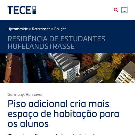
Skip to main content
Breadcrumb
»
»
Hjemmeside
Referanser
Boliger
RESIDÊNCIA DE ESTUDANTES
HUFELANDSTRASSE
Germany
, Hannover
Piso adicional cria mais
espaço de habitação para
os alunos