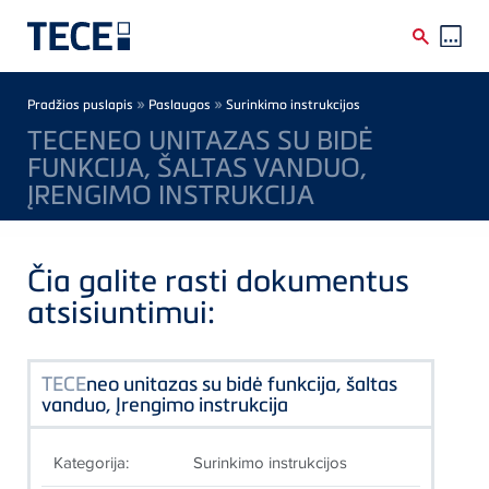
Skip to main content
Breadcrumb
»
»
Pradžios puslapis
Paslaugos
Surinkimo instrukcijos
TECENEO UNITAZAS SU BIDĖ
FUNKCIJA, ŠALTAS VANDUO,
ĮRENGIMO INSTRUKCIJA
Čia galite rasti dokumentus
atsisiuntimui:
TECE
neo unitazas su bidė funkcija, šaltas
vanduo, Įrengimo instrukcija
Kategorija:
Surinkimo instrukcijos