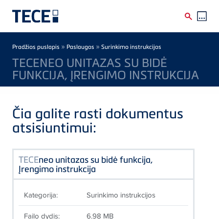
Skip to main content
Breadcrumb
»
»
Pradžios puslapis
Paslaugos
Surinkimo instrukcijos
TECENEO UNITAZAS SU BIDĖ
FUNKCIJA, ĮRENGIMO INSTRUKCIJA
Čia galite rasti dokumentus
atsisiuntimui:
TECE
neo unitazas su bidė funkcija,
Įrengimo instrukcija
Kategorija:
Surinkimo instrukcijos
Failo dydis:
6.98 MB