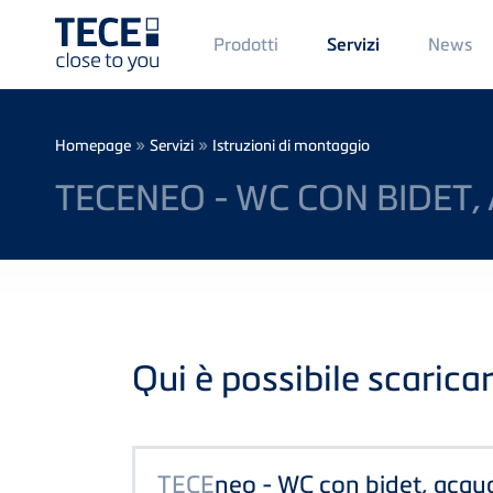
Main
Prodotti
News
Servizi
Menü
1
Skip to main content
Breadcrumb
»
»
Homepage
Servizi
Istruzioni di montaggio
TECENEO - WC CON BIDET,
Qui è possibile scaricar
TECE
neo - WC con bidet, acqu