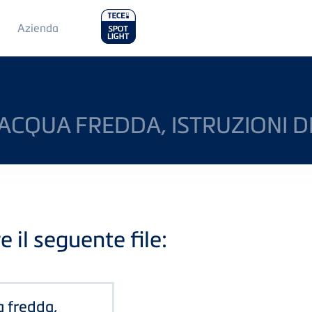
Main
Azienda
Menu
2
 ACQUA FREDDA, ISTRUZIONI 
e il seguente file:
a fredda,