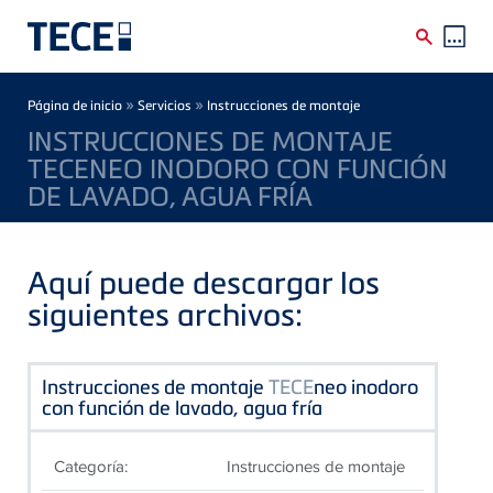
Skip to main content
Breadcrumb
»
»
Página de inicio
Servicios
Instrucciones de montaje
INSTRUCCIONES DE MONTAJE
TECENEO INODORO CON FUNCIÓN
DE LAVADO, AGUA FRÍA
Aquí puede descargar los
siguientes archivos:
Instrucciones de montaje
TECE
neo inodoro
con función de lavado, agua fría
Categoría:
Instrucciones de montaje