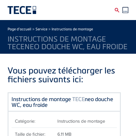
Skip to main content
Breadcrumb
»
»
Page d’accueil
Service
Instructions de montage
INSTRUCTIONS DE MONTAGE
TECENEO DOUCHE WC, EAU FROIDE
Vous pouvez télécharger les
fichiers suivants ici:
Instructions de montage
TECE
neo douche
WC, eau froide
Catégorie:
Instructions de montage
Taille de fichier:
6.11 MB