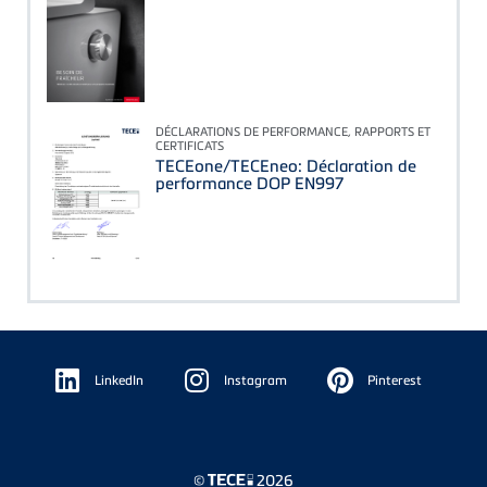
DÉCLARATIONS DE PERFORMANCE, RAPPORTS ET
CERTIFICATS
TECEone/TECEneo: Déclaration de
performance DOP EN997
Floating
Sidebar
LinkedIn
Instagram
Pinterest
©
2026