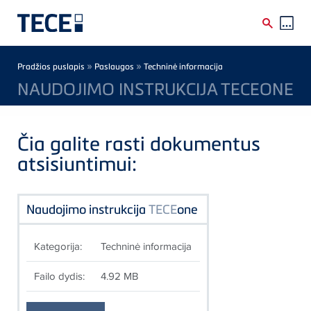
Skip to main content
Breadcrumb
»
»
Pradžios puslapis
Paslaugos
Techninė informacija
NAUDOJIMO INSTRUKCIJA TECEONE
Čia galite rasti dokumentus
atsisiuntimui:
Naudojimo instrukcija
TECE
one
Kategorija:
Techninė informacija
Failo dydis:
4.92 MB