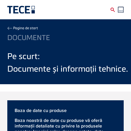
Skip to main content
Breadcrumb
Pagina de start
DOCUMENTE
Pe scurt:
Documente și informații tehnice.
Baza de date cu produse
Baza noastră de date cu produse vă oferă
informații detaliate cu privire la produsele