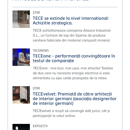
ȘTIRI
TECE se extinde la nivel international:
Achizitie strategica.
TECE achizitioneaza compania Absara Industrial
S.L., un furnizor de top din Spania de produse
sanitare fabricate din material compozit mineral.
TECENEWS
TECEone - performanță convingătoare în
testul de comparație
TECEone - mai bun, mai ușor, mai atractiv! Toaleta
de dus care nu necesita energie electrica si este
alimentata cu apa calda proaspata de la retea.
ȘTIRI
TECEvelvet: Premiată de către arhitecții
de interior germani (asociația designerilor
de interior germani)
TECEvelvet a reușit să convingă atât juriul, cât și
participanții la votul online.
EXPOZIȚII