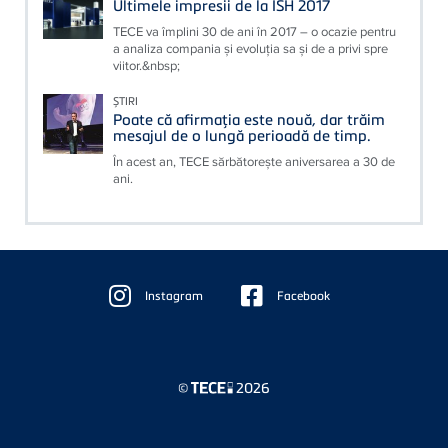
Ultimele impresii de la ISH 2017
TECE va împlini 30 de ani în 2017 – o ocazie pentru
a analiza compania şi evoluţia sa şi de a privi spre
viitor.&nbsp;
ȘTIRI
Poate că afirmaţia este nouă, dar trăim
mesajul de o lungă perioadă de timp.
În acest an, TECE sărbătoreşte aniversarea a 30 de
ani.
Floating
Sidebar
Instagram
Facebook
©
2026