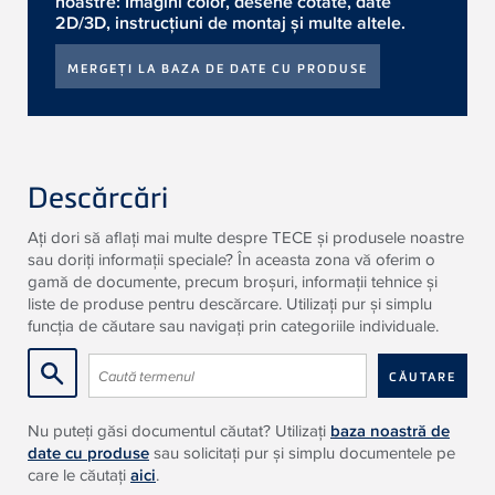
noastre: Imagini color, desene cotate, date
2D/3D, instrucțiuni de montaj și multe altele.
MERGEȚI LA BAZA DE DATE CU PRODUSE
Descărcări
Ați dori să aflați mai multe despre TECE și produsele noastre
sau doriți informații speciale? În aceasta zona vă oferim o
gamă de documente, precum broșuri, informații tehnice și
liste de produse pentru descărcare. Utilizați pur și simplu
funcția de căutare sau navigați prin categoriile individuale.
Nu puteți găsi documentul căutat? Utilizați
baza noastră de
date cu produse
sau solicitați pur și simplu documentele pe
care le căutați
aici
.