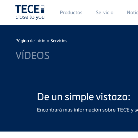
Main
Productos
Servicio
Noti
Menü
1
Skip to main content
Breadcrumb
»
Página de inicio
Servicios
VÍDEOS
De un simple vistazo:
Encontrará más información sobre TECE y so