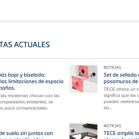
STAS ACTUALES
NOTICIAS
ás bajo y biselado:
Set de sellado
las limitaciones de espacio
pasamuros de 
baños.
TECE ofrece un s
significa que las
cias modernas chocan con las
pueden realizarse
 propiedades existentes, se
las...
es poco convencionales.
NOTICIAS
e suelo sin juntas con
TECE amplía la