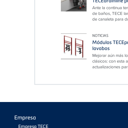
TECEdrainline p
Ante la continua te
de baños, TECE lan
de canaleta para du
NOTICIAS
Módulos TECEpr
lavabos
Mejorar aún más lo
clásicos: con esta
actualizaciones par
Empresa
Empresa TECE