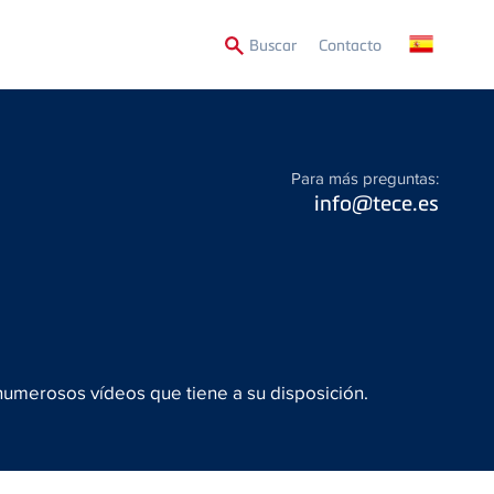
Secondary
Buscar
Contacto
Menu
Para más preguntas:
info@tece.es
numerosos vídeos que tiene a su disposición.