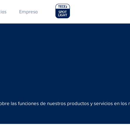
Main
cias
Empresa
Menu
2
bre las funciones de nuestros productos y servicios en los 