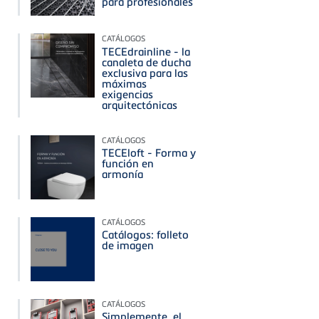
para profesionales
CATÁLOGOS
TECEdrainline - la
canaleta de ducha
exclusiva para las
máximas
exigencias
arquitectónicas
CATÁLOGOS
TECEloft - Forma y
función en
armonía
CATÁLOGOS
Catálogos: folleto
de imagen
CATÁLOGOS
Simplemente, el