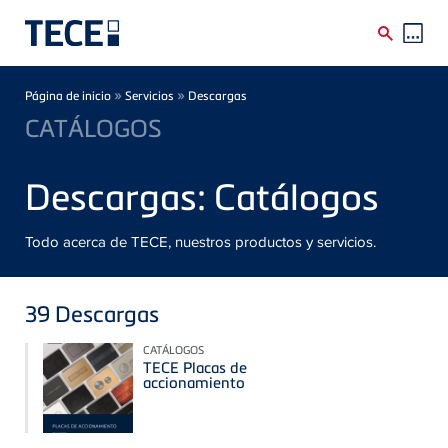
Skip to main content
Breadcrumb
»
»
Página de inicio
Servicios
Descargas
CATÁLOGOS
Descargas: Catálogos
Todo acerca de TECE, nuestros productos y servicios.
39
Descargas
CATÁLOGOS
TECE Placas de
accionamiento