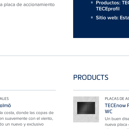
Productos:
TE
, la placa de accionamiento
TECEprofil
Sitio web:
Est
PRODUCTS
IALES
PLACAS DE A
Malmö
TECEnow P
WC
a costa, donde las copas de
en suavemente con el viento,
Un buen dise
do un nuevo y exclusivo
nueva placa 