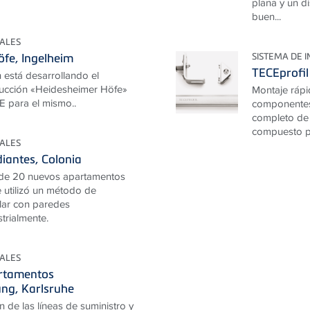
plana y un d
buen...
IALES
SISTEMA DE 
fe, Ingelheim
TECEprofil
 está desarrollando el
rucción «Heidesheimer Höfe»
Montaje rápi
E para el mismo..
componentes
completo de 
compuesto po
IALES
diantes, Colonia
n de 20 nuevos apartamentos
e utilizó un método de
lar con paredes
trialmente.
IALES
artamentos
ng, Karlsruhe
 de las líneas de suministro y