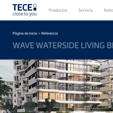
Main
Productos
Servicio
Noti
Menü
1
Skip to main content
Breadcrumb
»
Página de inicio
Referencia
WAVE WATERSIDE LIVING B