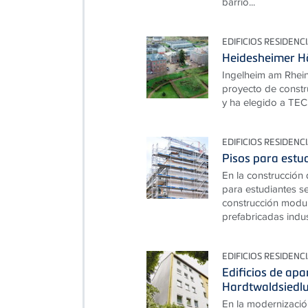
barrio...
EDIFICIOS RESIDENC
Heidesheimer Hö
Ingelheim am Rhein
proyecto de const
y ha elegido a TEC
EDIFICIOS RESIDENC
Pisos para estu
En la construcció
para estudiantes s
construcción modu
prefabricadas indus
EDIFICIOS RESIDENC
Edificios de ap
Hardtwaldsiedlu
En la modernización