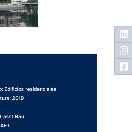
Floating
Sidebar
o: Edificios residenciales
tura: 2019
Brasst Bau
AFT