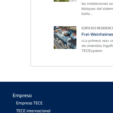
las instalaciones sa
tabiques del sistem
baño...
EDIFICIOS RESIDENC
Frei-Weinheimer
«La primera vez» c
de viviendas Ingel
TECEsystem.
Empresa
Empresa TECE
TECE internacional