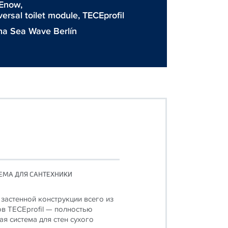
Enow
,
iversal toilet module,
TECEprofil
na Sea Wave Berlín
ЕМА ДЛЯ САНТЕХНИКИ
застенной конструкции всего из
в TECEprofil — полностью
я система для стен сухого