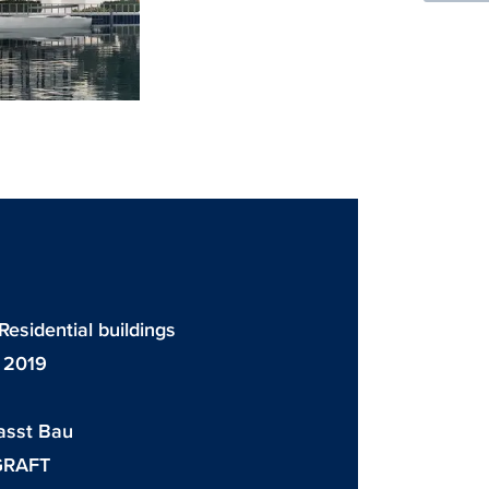
 Residential buildings
 2019
asst Bau
GRAFT