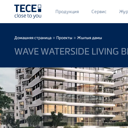
Main
Продукция
Сервис
Жур
Menü
1
Skip to main content
Breadcrumb
»
»
Домашняя страница
Проекты
Жылыя дамы
WAVE WATERSIDE LIVING B