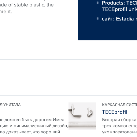
Products:
TEC
ade of stable plastic, the
TECE
profil un
ement.
сайт:
Estadia 
Я УНИТАЗА
КАРКАСНАЯ СИСТ
TECEprofil
не должен быть дорогим Имея
Быстрая сборка 
цию и минималистичный дизайн,
трех компоненто
ва доказывает, что хороший
укомплектованна