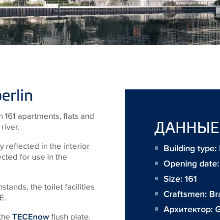
erlin
 161 apartments, flats and
ДАННЫЕ
river.
y reflected in the interior
Building type:
cted for use in the
Opening date:
Size:
161
ands, the toilet facilities
Craftsmen:
Br
E.
Архитектор:
 the
TECEnow
flush plate.