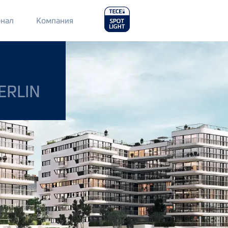
Main
нал
Компания
Menu
2
ERLIN