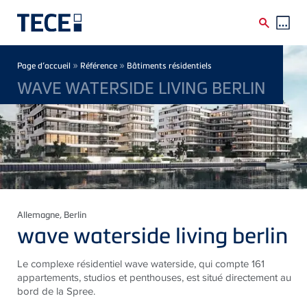
Skip to main content
Breadcrumb
»
»
Page d’accueil
Référence
Bâtiments résidentiels
WAVE WATERSIDE LIVING BERLIN
Allemagne
, Berlin
wave waterside living berlin
Le complexe résidentiel wave waterside, qui compte 161
appartements, studios et penthouses, est situé directement au
bord de la Spree.