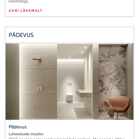
klientidega.
UURI LÄHEMALT
PÄDEVUS
Pädevus
Lahenduste maailm