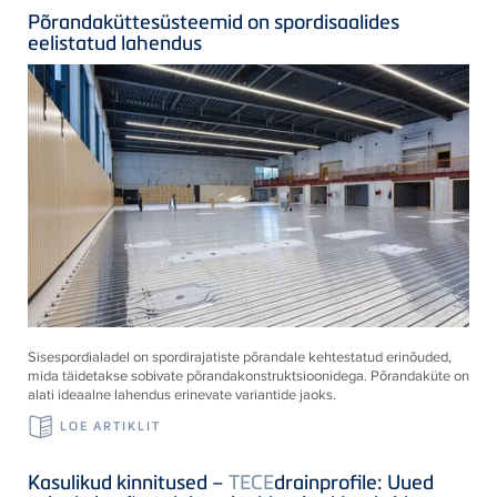
Põrandaküttesüsteemid on spordisaalides
eelistatud lahendus
Sisespordialadel on spordirajatiste põrandale kehtestatud erinõuded,
mida täidetakse sobivate põrandakonstruktsioonidega. Põrandaküte on
alati ideaalne lahendus erinevate variantide jaoks.
LOE ARTIKLIT
Kasulikud kinnitused –
TECE
drainprofile: Uued