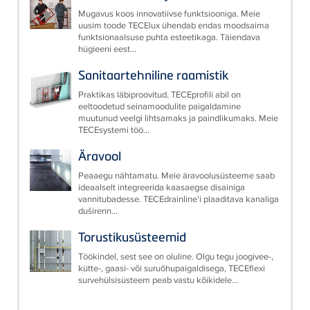
Mugavus koos innovatiivse funktsiooniga. Meie
uusim toode TECElux ühendab endas moodsaima
funktsionaalsuse puhta esteetikaga. Täiendava
hügieeni eest...
Sanitaartehniline raamistik
Praktikas läbiproovitud. TECEprofili abil on
eeltoodetud seinamoodulite paigaldamine
muutunud veelgi lihtsamaks ja paindlikumaks. Meie
TECEsystemi töö...
Äravool
Peaaegu nähtamatu. Meie äravoolusüsteeme saab
ideaalselt integreerida kaasaegse disainiga
vannitubadesse. TECEdrainline'i plaaditava kanaliga
duširenn...
Torustikusüsteemid
Töökindel, sest see on oluline. Olgu tegu joogivee-,
kütte-, gaasi- või suruõhupaigaldisega, TECEflexi
survehülsisüsteem peab vastu kõikidele...