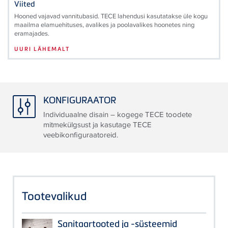
Viited
Hooned vajavad vannitubasid. TECE lahendusi kasutatakse üle kogu
maailma elamuehituses, avalikes ja poolavalikes hoonetes ning
eramajades.
UURI LÄHEMALT
KONFIGURAATOR
Individuaalne disain – kogege TECE toodete
mitmekülgsust ja kasutage TECE
veebikonfiguraatoreid.
Tootevalikud
Sanitaartooted ja -süsteemid