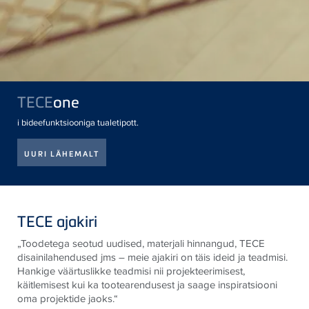
TECE
one
i bideefunktsiooniga tualetipott.
UURI LÄHEMALT
TECE ajakiri
„Toodetega seotud uudised, materjali hinnangud,
TECE
disainilahendused jms – meie ajakiri on täis ideid ja teadmisi.
Hankige väärtuslikke teadmisi nii projekteerimisest,
käitlemisest kui ka tootearendusest ja saage inspiratsiooni
oma projektide jaoks.“