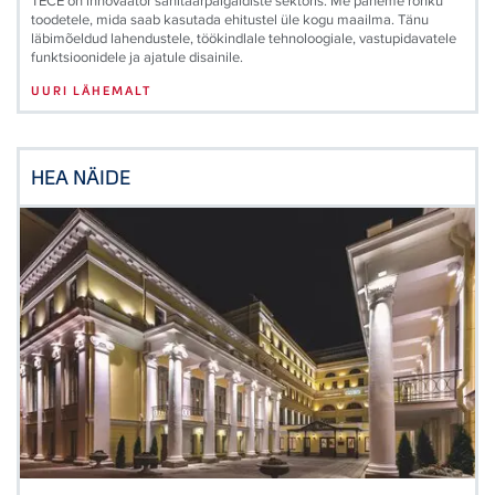
TECE on innovaator sanitaarpaigaldiste sektoris. Me paneme rõhku
toodetele, mida saab kasutada ehitustel üle kogu maailma. Tänu
läbimõeldud lahendustele, töökindlale tehnoloogiale, vastupidavatele
funktsioonidele ja ajatule disainile.
UURI LÄHEMALT
HEA NÄIDE