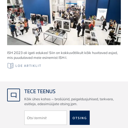
ISH 2023 oli igati edukas! Siin on kokkuvõtlikult kõik huvitavad asjad,
mis puudutavad meie esinemist ISH-l.
LOE ARTIKLIT
TECE TEENUS
Kõik ühes kohas – brošüürid, paigaldusjuhised, tarkvara,
esitleja, edasimüüjate otsing jpm.