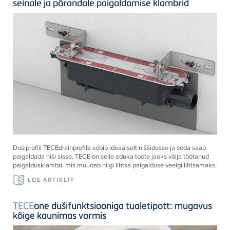
seinale ja põrandale paigaldamise klambrid
Dušiprofiil
TECE
drainprofile sobib ideaalselt niššidesse ja seda saab
paigaldada niši sisse.
TECE
on selle eduka toote jaoks välja töötanud
paigaldusklambri, mis muudab niigi lihtsa paigalduse veelgi lihtsamaks.
LOE ARTIKLIT
TECE
one dušifunktsiooniga tualetipott: mugavus
kõige kaunimas vormis