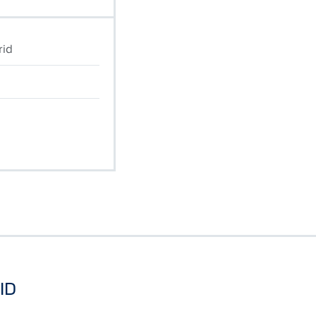
rid
ID