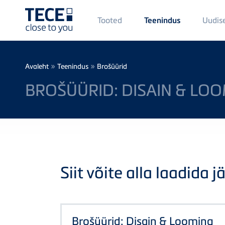
Main
Tooted
Uudis
Teenindus
Menü
1
Skip to main content
Breadcrumb
»
»
Avaleht
Teenindus
Brošüürid
BROŠÜÜRID: DISAIN & LO
Siit võite alla laadida j
Brošüürid: Disain & Looming