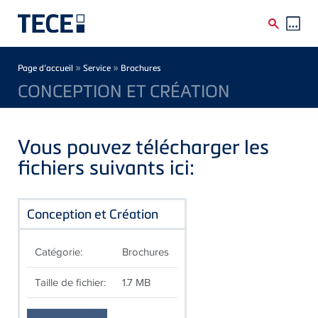
Skip to main content
Breadcrumb
»
»
Page d’accueil
Service
Brochures
CONCEPTION ET CRÉATION
Vous pouvez télécharger les
fichiers suivants ici:
Conception et Création
Catégorie:
Brochures
Taille de fichier:
1.7 MB