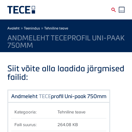
Skip to main content
Breadcrumb
»
»
Avaleht
Teenindus
Tehniline teave
ANDMELEHT TECEPROFIL UNI-PAAK
750MM
Siit võite alla laadida järgmised
failid:
Andmeleht
TECE
profil Uni-paak 750mm
Kategooria:
Tehniline teave
Faili suurus:
264.08 KB