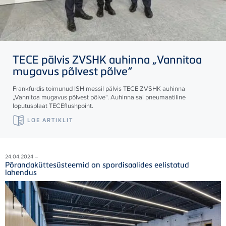
TECE
pälvis ZVSHK auhinna „Vannitoa
mugavus põlvest põlve“
Frankfurdis toimunud ISH messil pälvis
TECE
ZVSHK auhinna
„Vannitoa mugavus põlvest põlve“. Auhinna sai pneumaatiline
loputusplaat
TECE
flushpoint.
LOE ARTIKLIT
24.04.2024 –
Põrandaküttesüsteemid on spordisaalides eelistatud
lahendus