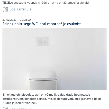
TECE
velvet suutis veenda nii žüriid kui ka e-hääletusel osalejaid
.
LOE ARTIKLIT
20.02.2023 – UUDISED
Seinakinnitusega WC-poti montaaž ja asukoht
Eri ehitustehnoloogiate abil on võimalik paigaldada hoonetesse
kergkonstruktsioonidest seinad, mis ei ole tugevad, kuid jaotavad hästi
ruume ja isoleerivad heli.