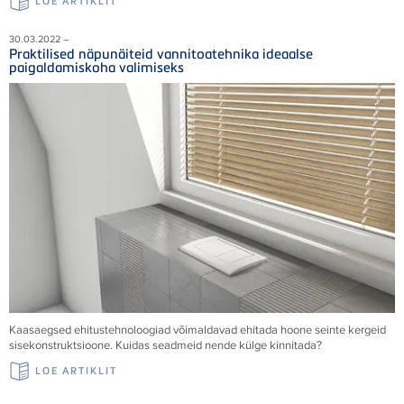
LOE ARTIKLIT
30.03.2022 –
Praktilised näpunäiteid vannitoatehnika ideaalse
paigaldamiskoha valimiseks
Kaasaegsed ehitustehnoloogiad võimaldavad ehitada hoone seinte kergeid
sisekonstruktsioone. Kuidas seadmeid nende külge kinnitada?
LOE ARTIKLIT