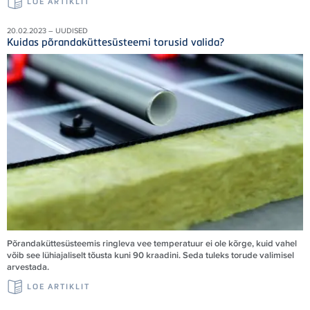
LOE ARTIKLIT
20.02.2023 – UUDISED
Kuidas põrandaküttesüsteemi torusid valida?
Põrandaküttesüsteemis ringleva vee temperatuur ei ole kõrge, kuid vahel
võib see lühiajaliselt tõusta kuni 90 kraadini. Seda tuleks torude valimisel
arvestada.
LOE ARTIKLIT