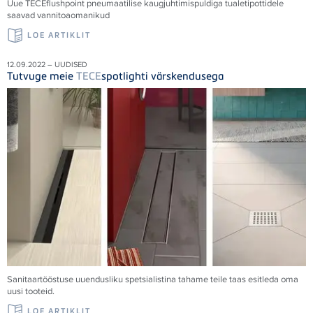
Uue
TECE
flushpoint pneumaatilise kaugjuhtimispuldiga tualetipottidele
saavad vannitoaomanikud
LOE ARTIKLIT
12.09.2022 – UUDISED
Tutvuge meie
TECE
spotlighti värskendusega
Sanitaartööstuse uuendusliku spetsialistina tahame teile taas esitleda oma
uusi tooteid.
LOE ARTIKLIT