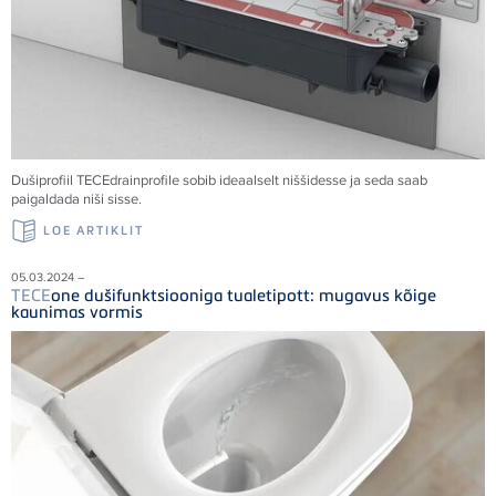
Dušiprofiil
TECE
drainprofile sobib ideaalselt niššidesse ja seda saab
paigaldada niši sisse.
LOE ARTIKLIT
05.03.2024 –
TECE
one dušifunktsiooniga tualetipott: mugavus kõige
kaunimas vormis