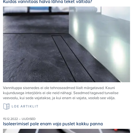
Kuidas vannitoas halva lõhna teket vältida?
Vannituppa sisenedes ei ole tehnoseadmed liialt märgatavad. Kauni
kujundusega interjööris ei ole neid nähagi. Seadmed tagavad turvalise
veevoolu, kui seda vajatakse, ja kui enam ei vajata, voolab see välja.
LOE ARTIKLIT
15.12.2022 – UUDISED
Isoleerimisel pole enam vaja puslet kokku panna