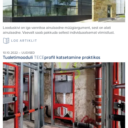
Looduskivi on iga vannitoa ainulaadne müügiargument, sest on alati
ainulaadne. Vaevalt saab pakkuda sellest individuaalsemat viimistlust.
LOE ARTIKLIT
10.10.2022 – UUDISED
Tualetimooduli
TECE
profil katsetamine praktikas