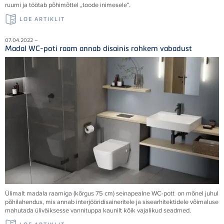
ruumi ja töötab põhimõttel „toode inimesele“.
LOE ARTIKLIT
07.04.2022 –
Madal WC-poti raam annab disainis rohkem vabadust
Ülimalt madala raamiga (kõrgus 75 cm) seinapealne WC-pott on mõnel juhul
põhilahendus, mis annab interjööridisaineritele ja sisearhitektidele võimaluse
mahutada üliväiksesse vannituppa kaunilt kõik vajalikud seadmed.