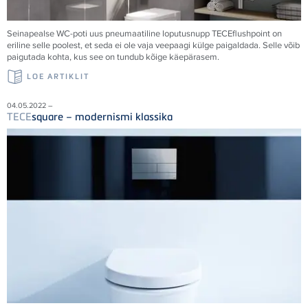
Seinapealse WC-poti uus pneumaatiline loputusnupp
TECE
flushpoint on
eriline selle poolest, et seda ei ole vaja veepaagi külge paigaldada. Selle võib
paigutada kohta, kus see on tundub kõige käepärasem.
LOE ARTIKLIT
04.05.2022 –
TECE
square – modernismi klassika