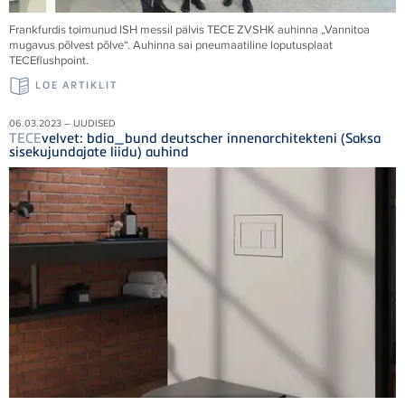
Frankfurdis toimunud ISH messil pälvis
TECE
ZVSHK auhinna „Vannitoa
mugavus põlvest põlve“. Auhinna sai pneumaatiline loputusplaat
TECE
flushpoint.
LOE ARTIKLIT
06.03.2023 – UUDISED
TECE
velvet: bdia_bund deutscher innenarchitekteni (Saksa
sisekujundajate liidu) auhind