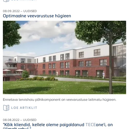
08.09.2022 – UUDISED
Optimaalne veevarustuse hügieen
Ennetava tervishoiu põhikomponent on veevarustuse laitmatu hügieen.
LOE ARTIKLIT
08.08.2022 – UUDISED
"Kõik kliendid, kellele oleme paigaldanud
TECE
one'i, on
ülimalt rahul."