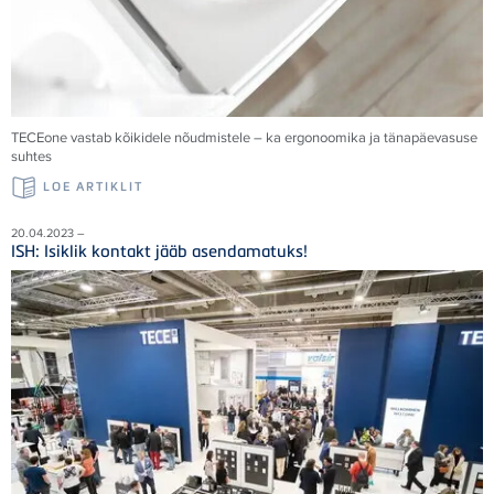
TECE
one vastab kõikidele nõudmistele – ka ergonoomika ja tänapäevasuse
suhtes
LOE ARTIKLIT
20.04.2023 –
ISH: Isiklik kontakt jääb asendamatuks!