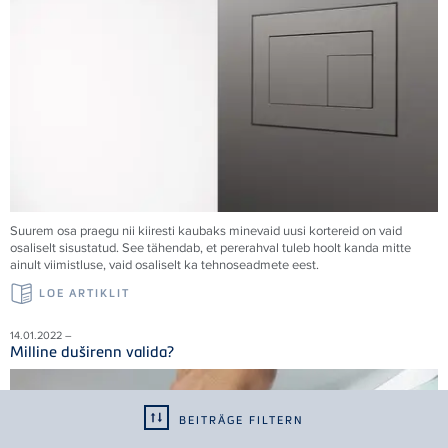
Suurem osa praegu nii kiiresti kaubaks minevaid uusi kortereid on vaid
osaliselt sisustatud. See tähendab, et pererahval tuleb hoolt kanda mitte
ainult viimistluse, vaid osaliselt ka tehnoseadmete eest.
LOE ARTIKLIT
14.01.2022 –
Milline duširenn valida?
BEITRÄGE FILTERN