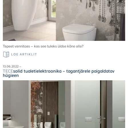
Tapeet vannitoas – kas see tuleks üldse kõne alla?
LOE ARTIKLIT
13.06.2022 –
TECE
solid tualetielektroonika – tagantjärele paigaldatav
hügieen