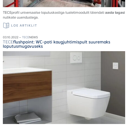
TECE
profil universaalse loputuskastiga tualetimoodulit täiendati
aasta tagasi
nutikate uuendustega.
LOE ARTIKLIT
03.10.2022 –
TECE
NEWS
TECE
flushpoint: WC-poti kaugjuhtimispult suuremaks
loputusmugavuseks