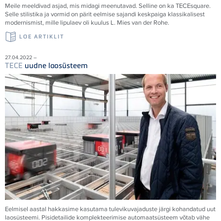
Meile meeldivad asjad, mis midagi meenutavad. Selline on ka
TECE
square.
Selle stilistika ja vormid on pärit eelmise sajandi keskpaiga klassikalisest
modernismist, mille lipulaev oli kuulus L. Mies van der Rohe.
LOE ARTIKLIT
27.04.2022 –
TECE
uudne laosüsteem
Eelmisel aastal hakkasime kasutama tulevikuvajaduste järgi kohandatud uut
laosüsteemi. Pisidetailide komplekteerimise automaatsüsteem võtab vähe