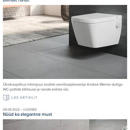
Üksikasjalikus intervjuus arutleb vannitoaplaneerija Andrea Werner dušiga
WC-pottide tähtsuse ja nende eeliste üle.
LOE ARTIKLIT
08.08.2022 – UUDISED
Nüüd ka elegantne must