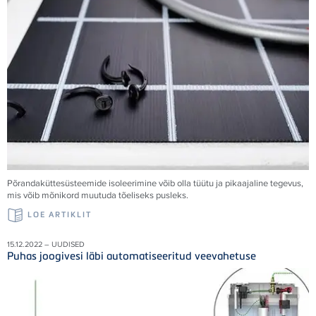
Põrandaküttesüsteemide isoleerimine võib olla tüütu ja pikaajaline tegevus,
mis võib mõnikord muutuda tõeliseks pusleks.
LOE ARTIKLIT
15.12.2022 – UUDISED
Puhas joogivesi läbi automatiseeritud veevahetuse