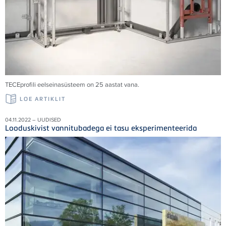
TECE
profili eelseinasüsteem on 25 aastat vana.
LOE ARTIKLIT
04.11.2022 – UUDISED
Looduskivist vannitubadega ei tasu eksperimenteerida