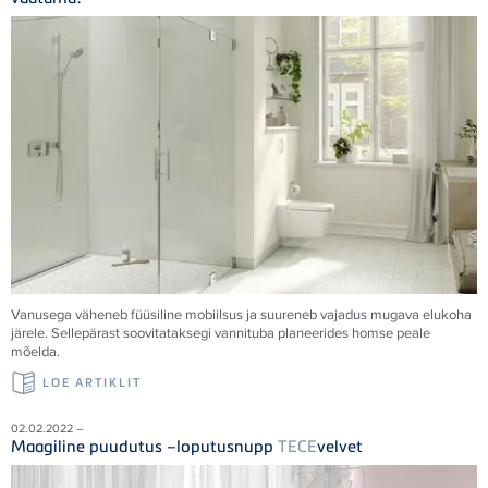
Vanusega väheneb füüsiline mobiilsus ja suureneb vajadus mugava elukoha
järele. Sellepärast soovitataksegi vannituba planeerides homse peale
mõelda.
LOE ARTIKLIT
02.02.2022 –
Maagiline puudutus –loputusnupp
TECE
velvet