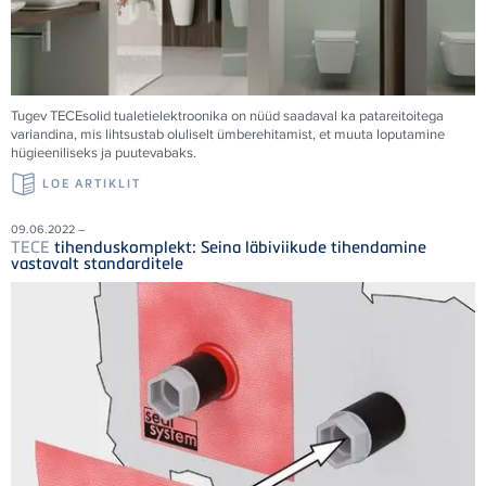
Tugev
TECE
solid tualetielektroonika on nüüd saadaval ka patareitoitega
variandina, mis lihtsustab oluliselt ümberehitamist, et muuta loputamine
hügieeniliseks ja puutevabaks.
LOE ARTIKLIT
09.06.2022 –
TECE
tihenduskomplekt: Seina läbiviikude tihendamine
vastavalt standarditele