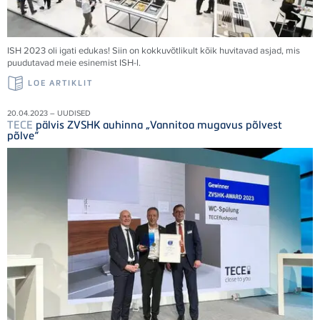
ISH 2023 oli igati edukas! Siin on kokkuvõtlikult kõik huvitavad asjad, mis
puudutavad meie esinemist ISH-l.
LOE ARTIKLIT
20.04.2023 – UUDISED
TECE
pälvis ZVSHK auhinna „Vannitoa mugavus põlvest
põlve“