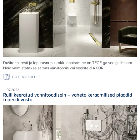
Duširenni resti ja loputusnupu kokkusobitamine on
TECE
-ga veelgi lihtsam.
Neid valmistatakse samas värvitoonis kui segisteid AXOR.
LOE ARTIKLIT
11.07.2022 –
Rulli keeratud vannitoadisain – vaheta keraamilised plaadid
tapeedi vastu