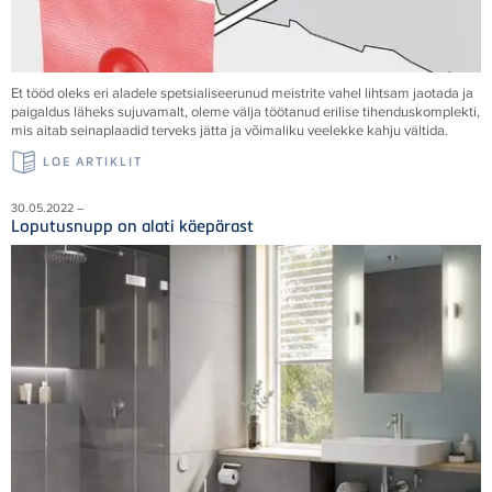
Et tööd oleks eri aladele spetsialiseerunud meistrite vahel lihtsam jaotada ja
paigaldus läheks sujuvamalt, oleme välja töötanud erilise tihenduskomplekti,
mis aitab seinaplaadid terveks jätta ja võimaliku veelekke kahju vältida.
LOE ARTIKLIT
30.05.2022 –
Loputusnupp on alati käepärast