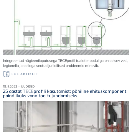
Integreeritud hügieeniloputusega
TECE
profil tualetimooduliga on seisev vesi,
legionella ja sellega seotud juriidilised probleemid minevik.
LOE ARTIKLIT
18.11.2022 – UUDISED
25 aastat
TECE
profili kasutamist: põhiline ehituskomponent
paindlikuks vannitoa kujundamiseks