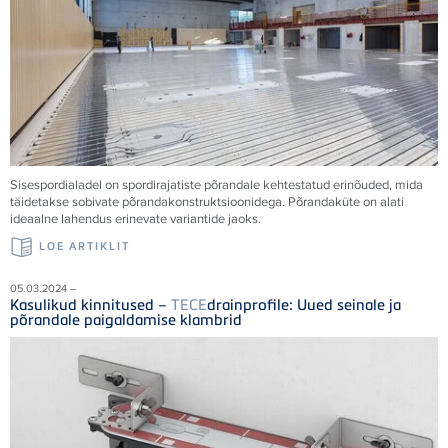
Sisespordialadel on spordirajatiste põrandale kehtestatud erinõuded, mida
täidetakse sobivate põrandakonstruktsioonidega. Põrandaküte on alati
ideaalne lahendus erinevate variantide jaoks.
LOE ARTIKLIT
05.03.2024 –
Kasulikud kinnitused –
TECE
drainprofile: Uued seinale ja
põrandale paigaldamise klambrid