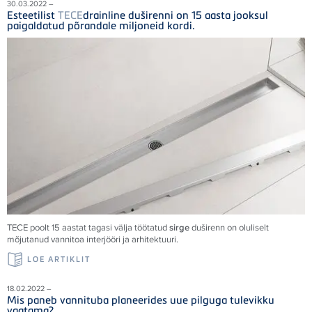
30.03.2022 –
Esteetilist
TECE
drainline duširenni on 15 aasta jooksul
paigaldatud põrandale miljoneid kordi.
TECE
poolt 15 aastat tagasi välja töötatud
sirge
duširenn on oluliselt
mõjutanud vannitoa interjööri ja arhitektuuri.
LOE ARTIKLIT
18.02.2022 –
Mis paneb vannituba planeerides uue pilguga tulevikku
vaatama?