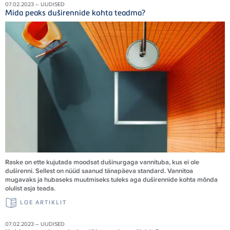
07.02.2023 – UUDISED
Mida peaks duširennide kohta teadma?
Raske on ette kujutada moodsat dušinurgaga vannituba, kus ei ole
duširenni. Sellest on nüüd saanud tänapäeva standard. Vannitoa
mugavaks ja hubaseks muutmiseks tuleks aga duširennide kohta mõnda
olulist asja teada.
LOE ARTIKLIT
07.02.2023 – UUDISED