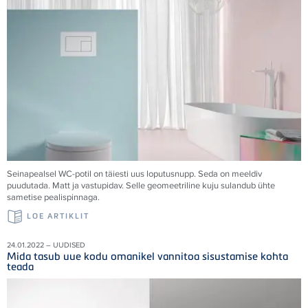
Seinapealsel WC-potil on täiesti uus loputusnupp. Seda on meeldiv
puudutada. Matt ja vastupidav. Selle geomeetriline kuju sulandub ühte
sametise pealispinnaga.
LOE ARTIKLIT
24.01.2022 – UUDISED
Mida tasub uue kodu omanikel vannitoa sisustamise kohta
teada