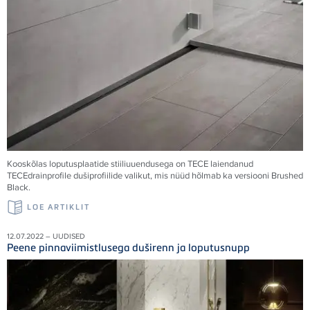
Kooskõlas loputusplaatide stiiliuuendusega on
TECE
laiendanud
TECE
drainprofile dušiprofiilide valikut, mis nüüd hõlmab ka versiooni Brushed
Black.
LOE ARTIKLIT
12.07.2022 – UUDISED
Peene pinnaviimistlusega duširenn ja loputusnupp