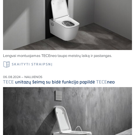
Lengvai montuojamas
TECE
neo taupo meistrų laiką ir pastangas.
SKAITYTI STRAIPSNĮ
06.08.2024 – NAUJIENOS
TECE
unitazų šeimą su bidė funkcija papildė
TECE
neo