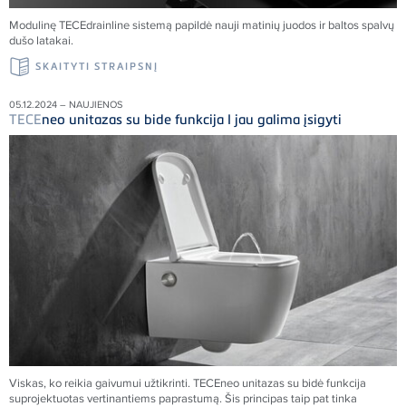
Modulinę
TECE
drainline sistemą papildė nauji matinių juodos ir baltos spalvų
dušo latakai.
SKAITYTI STRAIPSNĮ
05.12.2024 – NAUJIENOS
TECE
neo unitazas su bide funkcija I jau galima įsigyti
Viskas, ko reikia gaivumui užtikrinti.
TECE
neo unitazas su bidė funkcija
suprojektuotas vertinantiems paprastumą. Šis principas taip pat tinka