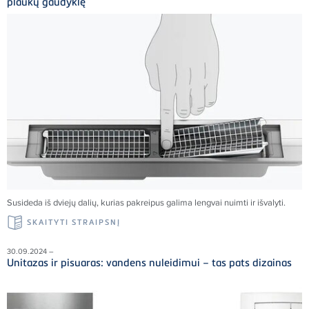
plaukų gaudyklę
Susideda iš dviejų dalių, kurias pakreipus galima lengvai nuimti ir išvalyti.
SKAITYTI STRAIPSNĮ
30.09.2024 –
Unitazas ir pisuaras: vandens nuleidimui – tas pats dizainas