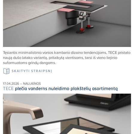
Tęsiantis minimalistinio vonios kambario dizaino tendencijoms,
TECE
pristato
naują dušo latako variantą, pritaikytą vientisoms, tarsi iš vieno liejinio
suformuotoms grindų dangoms.
SKAITYTI STRAIPSNĮ
17.04.2026 – NAUJIENOS
TECE
plečia vanderns nuleidimo plokštelių asortimentą