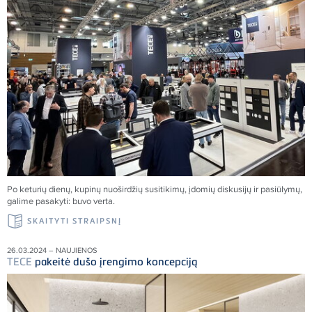
Po keturių dienų, kupinų nuoširdžių susitikimų, įdomių diskusijų ir pasiūlymų,
galime pasakyti: buvo verta.
SKAITYTI STRAIPSNĮ
26.03.2024 – NAUJIENOS
TECE
pakeitė dušo įrengimo koncepciją