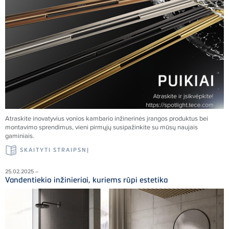
Atraskite inovatyvius vonios kambario inžinerinės įrangos produktus bei
montavimo sprendimus, vieni pirmųjų susipažinkite su mūsų naujais
gaminiais.
SKAITYTI STRAIPSNĮ
25.02.2025 –
Vandentiekio inžinieriai, kuriems rūpi estetika