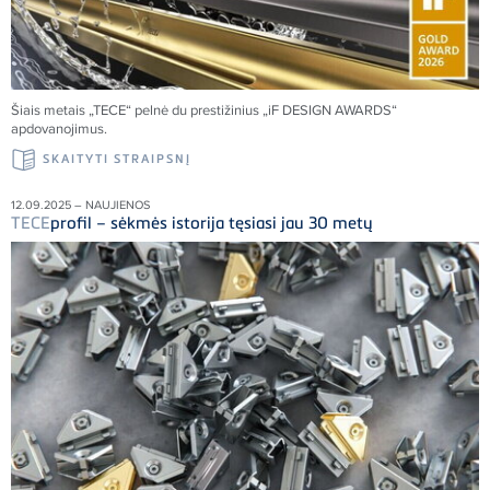
Šiais metais „
TECE
“ pelnė du prestižinius „iF DESIGN AWARDS“
apdovanojimus.
SKAITYTI STRAIPSNĮ
12.09.2025 – NAUJIENOS
TECE
profil – sėkmės istorija tęsiasi jau 30 metų