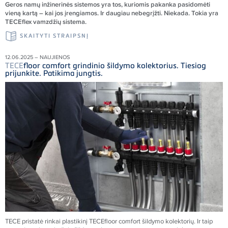
Geros nam
ų inžinerinės sistemos yra tos, kuriomis pakanka pasidomėti
vieną kartą – kai jos įrengiamos. Ir daugiau nebegrįžti. Niekada. Tokia yra
TECEflex vamzdžių sistema.
SKAITYTI STRAIPSNĮ
12.06.2025 – NAUJIENOS
TECE
floor comfort grindinio šildymo kolektorius. Tiesiog
prijunkite. Patikima jungtis.
TECE
pristatė rinkai plastikinį
TECE
floor comfort šildymo kolektorių. Ir taip