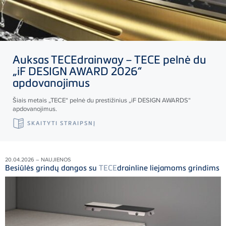
Auksas
TECE
drainway –
TECE
pelnė du
„iF DESIGN AWARD 2026“
apdovanojimus
Šiais metais „
TECE
“ pelnė du prestižinius „iF DESIGN AWARDS“
apdovanojimus.
SKAITYTI STRAIPSNĮ
20.04.2026 – NAUJIENOS
Besiūlės grindų dangos su
TECE
drainline liejamoms grindims