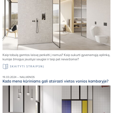
Kaip tobulą gamtos laisvę perkelti į namus
?
Kaip sukurti gyvenamąją aplinką,
kurioje žmogus jaustųsi saugiai ir taip pat nevaržomai?
SKAITYTI STRAIPSNĮ
19.03.2024 – NAUJIENOS
Kada meno kūriniams gali atsirasti vietos vonios kambaryje?