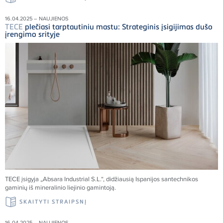
16.04.2025 – NAUJIENOS
TECE
plečiasi tarptautiniu mastu: Strateginis įsigijimas dušo
įrengimo srityje
TECE
įsigyja „Absara Industrial S.L.“, didžiausią Ispanijos santechnikos
gaminių iš mineralinio liejinio gamintoją.
SKAITYTI STRAIPSNĮ
16.04.2025 – NAUJIENOS