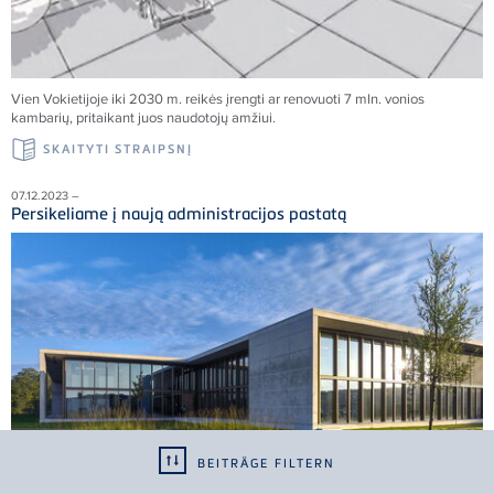
Vien Vokietijoje iki 2030 m. reikės įrengti ar renovuoti 7 mln. vonios
kambarių, pritaikant juos naudotojų amžiui.
SKAITYTI STRAIPSNĮ
07.12.2023 –
Persikeliame į naują administracijos pastatą
BEITRÄGE FILTERN