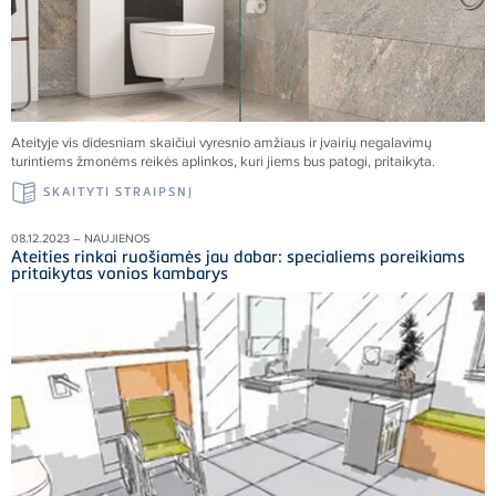
Ateityje vis didesniam skaičiui vyresnio amžiaus ir įvairių negalavimų
turintiems žmonėms reikės aplinkos, kuri jiems bus patogi, pritaikyta.
SKAITYTI STRAIPSNĮ
08.12.2023 – NAUJIENOS
Ateities rinkai ruošiamės jau dabar: specialiems poreikiams
pritaikytas vonios kambarys