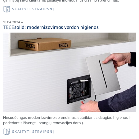
galimybę savo klientams pasiūlyti individualius dizaino sprendimus.
SKAITYTI STRAIPSNĮ
18.04.2024 –
TECE
solid: modernizavimas vardan higienos
Nesudėtingas modernizavimo sprendimas, suteikiantis daugiau higienos ir
padedantis išvengti brangių renovacijos darbų.
SKAITYTI STRAIPSNĮ