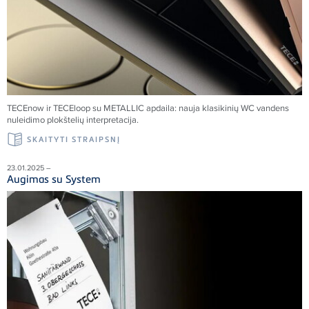
TECE
now ir
TECE
loop su METALLIC apdaila: nauja klasikinių WC vandens
nuleidimo plokštelių interpretacija.
SKAITYTI STRAIPSNĮ
23.01.2025 –
Augimas su System