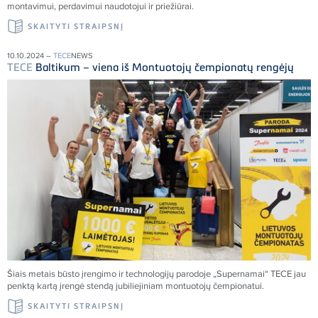
montavimui, perdavimui naudotojui ir priežiūrai.
SKAITYTI STRAIPSNĮ
10.10.2024 –
TECE
NEWS
TECE
Baltikum – viena iš Montuotojų čempionatų rengėjų
Šiais metais būsto įrengimo ir technologijų parodoje „Supernamai“
TECE
jau
penktą kartą įrengė stendą jubiliejiniam montuotojų čempionatui.
SKAITYTI STRAIPSNĮ