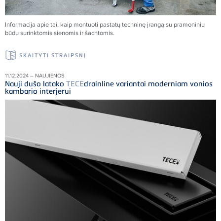
Informacija apie tai, kaip montuoti pastatų techninę įrangą su pramoniniu
būdu surinktomis sienomis ir šachtomis.
SKAITYTI STRAIPSNĮ
11.12.2024 – NAUJIENOS
Nauji dušo latako
TECE
drainline variantai moderniam vonios
kambario interjerui