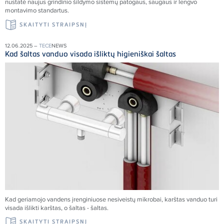
nustatė naujus grindinio šildymo sistemų patogaus, saugaus ir lengvo
montavimo standartus.
SKAITYTI STRAIPSNĮ
12.06.2025 –
TECE
NEWS
Kad šaltas vanduo visada išliktų higieniškai šaltas
Kad geriamojo vandens įrenginiuose nesiveistų mikrobai, karštas vanduo turi
visada išlikti karštas, o šaltas - šaltas.
SKAITYTI STRAIPSNĮ