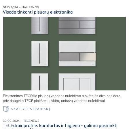
01.10.2024 – NAUJIENOS
Visada tinkanti pisuarų elektronika
Elektroninės TECEfilo pisuarų vandens nuleidimo plokštelės dizainas dera
prie daugelio TECE plokštelių, skirtų unitazų vandens nuleidimui.
SKAITYTI STRAIPSNĮ
30.09.2024 –
TECE
NEWS
TECE
drainprofile: komfortas ir higiena - galima pasirinkti