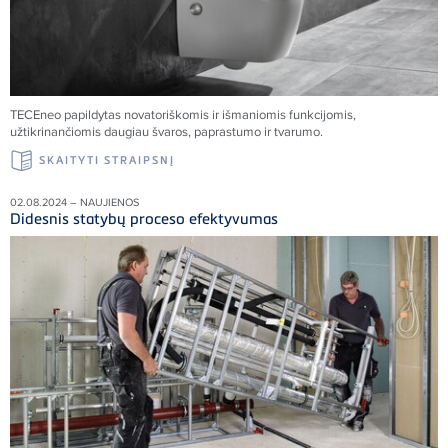
TECE
neo papildytas novatoriškomis ir išmaniomis funkcijomis,
užtikrinančiomis daugiau švaros, paprastumo ir tvarumo.
SKAITYTI STRAIPSNĮ
02.08.2024 – NAUJIENOS
Didesnis statybų proceso efektyvumas