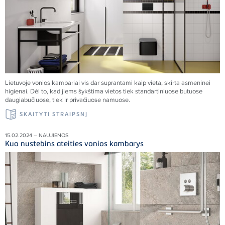
Lietuvoje vonios kambariai vis dar suprantami kaip vieta, skirta asmeninei
higienai. Dėl to, kad jiems šykštima vietos tiek standartiniuose butuose
daugiabučiuose, tiek ir privačiuose namuose.
SKAITYTI STRAIPSNĮ
15.02.2024 – NAUJIENOS
Kuo nustebins ateities vonios kambarys