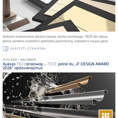
Siekiant maksimalios dizaino laisvės vonios kambaryje,
TECE
dar labiau
plečia vandens nuleidimo plokštelių pasirinkimą, siūlydama naujus gerai
SKAITYTI STRAIPSNĮ
13.03.2026 – NAUJIENOS
Auksas
TECE
drainway –
TECE
pelnė du „iF DESIGN AWARD
2026“ apdovanojimus