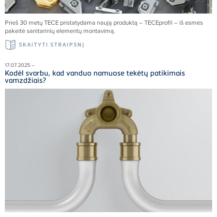
Prieš 30 metų
TECE
pristatydama naują produktą –
TECE
profil – iš esmės
pakeitė sanitarinių elementų montavimą.
SKAITYTI STRAIPSNĮ
17.07.2025 –
Kodėl svarbu, kad vanduo namuose tekėtų patikimais
vamzdžiais?