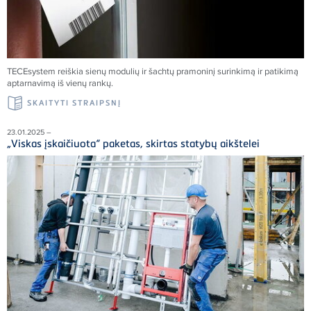
TECE
system reiškia sienų modulių ir šachtų pramoninį surinkimą ir patikimą
aptarnavimą iš vienų rankų.
SKAITYTI STRAIPSNĮ
23.01.2025 –
„Viskas įskaičiuota“ paketas, skirtas statybų aikštelei