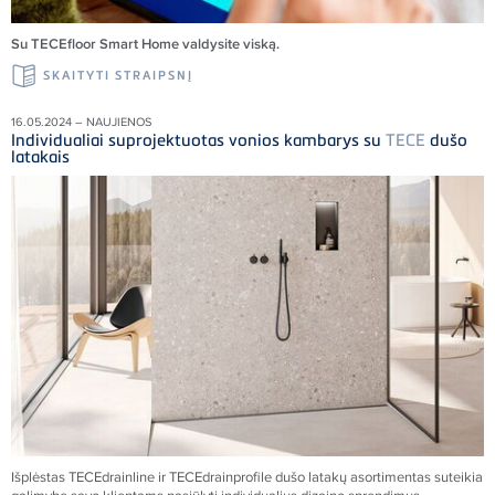
Su TECEfloor Smart Home valdysite viską.
SKAITYTI STRAIPSNĮ
16.05.2024 – NAUJIENOS
Individualiai suprojektuotas vonios kambarys su
TECE
dušo
latakais
Išplėstas
TECE
drainline ir
TECE
drainprofile dušo latakų asortimentas suteikia