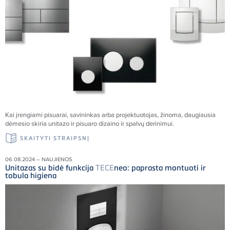
Kai įrengiami pisuarai, savininkas arba projektuotojas, žinoma, daugiausia
dėmesio skiria unitazo ir pisuaro dizaino ir spalvų derinimui.
SKAITYTI STRAIPSNĮ
06.08.2024 – NAUJIENOS
Unitazas su bidė funkcija
TECE
neo: paprasta montuoti ir
tobula higiena