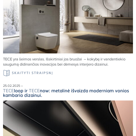
TECE
yra šeimos verslas. Išskirtiniai jos bruožai – kokybę ir vandentiekio
saugumą didinančios inovacijos bei dėmesys interjero dizainui.
SKAITYTI STRAIPSNĮ
25.02.2025 –
TECE
loop ir
TECE
now: metalinė išvaizda moderniam vonios
kambario dizainui.