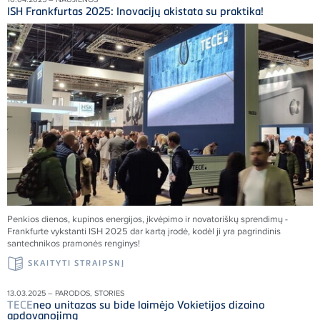
ISH Frankfurtas 2025: Inovacijų akistata su praktika!
Penkios dienos, kupinos energijos, įkvėpimo ir novatoriškų sprendimų -
Frankfurte vykstanti ISH 2025 dar kartą įrodė, kodėl ji yra pagrindinis
santechnikos pramonės renginys!
SKAITYTI STRAIPSNĮ
13.03.2025 – PARODOS, STORIES
TECE
neo unitazas su bide laimėjo Vokietijos dizaino
apdovanojimą