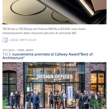
TECEnow e TECEloop con finitura METALLIZZATA: una nuova
interpretazione delle classiche placche di comando WC.
LEGGI ARTICOLO
27.11.2023 – FIERE, NEWS
TECE
nuovamente premiata al Callwey Award"Best of
Architecture"