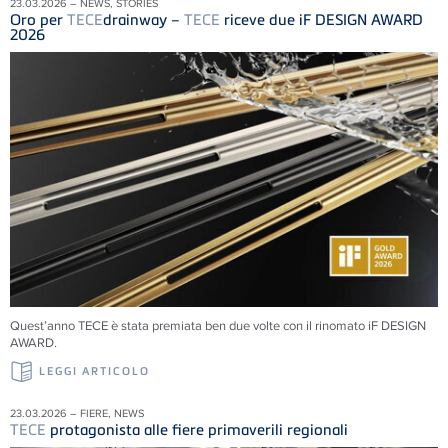
23.03.2026 – NEWS, STORIES
Oro per
TECE
drainway –
TECE
riceve due iF DESIGN AWARD
2026
Quest’anno TECE è stata premiata ben due volte con il rinomato iF DESIGN
AWARD.
LEGGI ARTICOLO
23.03.2026 – FIERE, NEWS
TECE
protagonista alle fiere primaverili regionali