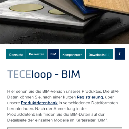
Subnavigation
‹
Baukasten
BIM
Übersicht
Komponenten
Downloads
(14)
of
current
TECE
loop - BIM
Product
Hier sehen Sie die BIM-Version unseres Produktes. Die BIM-
Daten können Sie, nach einer kurzen
Registrierung
, über
unsere
Produktdatenbank
in verschiedenen Dateiformaten
herunterladen. Nach der Anmeldung in der
Produktdatenbank finden Sie die BIM-Daten auf der
Detailseite der einzelnen Modelle im Karteireiter "BIM".