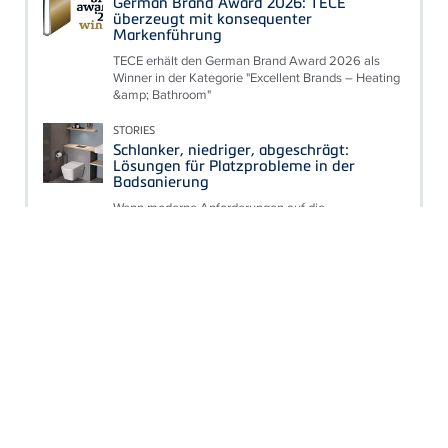
German Brand Award 2026: TECE
überzeugt mit konsequenter
Markenführung
TECE erhält den German Brand Award 2026 als
Winner in der Kategorie "Excellent Brands – Heating
&amp; Bathroom"
STORIES
Schlanker, niedriger, abgeschrägt:
Lösungen für Platzprobleme in der
Badsanierung
Wenn moderne Anforderungen auf die
Gegebenheiten im Bestandsobjekt treffen, sind
unkonventionelle Lösungen gefragt.
Denis Gessler übernimmt Leitung des
Corporate Marketings
Führungswechsel im Corporate Marketing bei TECE:
Petra Bischof hat die Leitung der
Marketingabteilung nach mehr als zehn Jahren zum
1. Juli 2026 an...
PRODUKTE
Verbesserte TECEprofil Module für WC
und Waschtisch