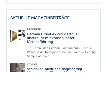
AKTUELLE MAGAZINBEITRÄGE
PRODUKTE
German Brand Award 2026: TECE
überzeugt mit konsequenter
Markenführung
TECE erhält den German Brand Award 2026 als
Winner in der Kategorie "Excellent Brands – Heating
&amp; Bathroom"
STORIES
Schlanker, niedriger, abgeschrägt:
Lösungen für Platzprobleme in der
Badsanierung
Wenn moderne Anforderungen auf die
Gegebenheiten im Bestandsobjekt treffen, sind
unkonventionelle Lösungen gefragt.
Denis Gessler übernimmt Leitung des
Corporate Marketings