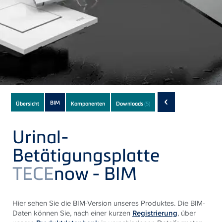
Subnavigation
‹
BIM
Übersicht
Komponenten
Downloads
(5)
of
current
Urinal-
Product
Betätigungsplatte
TECE
now - BIM
Hier sehen Sie die BIM-Version unseres Produktes. Die BIM-
Daten können Sie, nach einer kurzen
Registrierung
, über