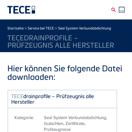
Direkt zum Inhalt
Breadcrumb
»
»
Startseite
Service bei TECE
Seal System Verbundabdichtung
TECEDRAINPROFILE –
PRÜFZEUGNIS ALLE HERSTELLER
Hier können Sie folgende Datei
downloaden:
TECE
drainprofile – Prüfzeugnis alle
Hersteller
Kategorie:
Seal System Verbundabdichtung,
Gutachten, Zertifikate,
Prüfzeugnisse